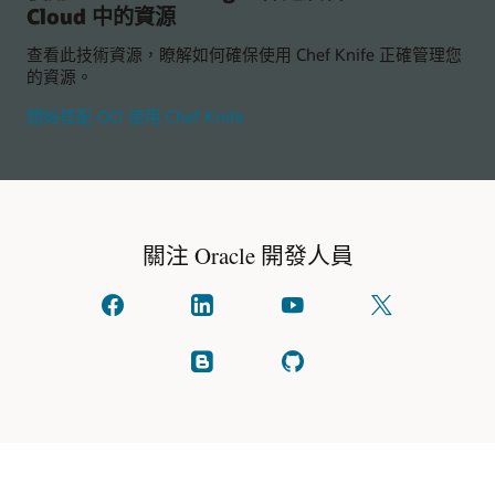
Cloud 中的資源
何
保
查看此技術資源，瞭解如何確保使用 Chef Knife 正確管理您
護
的資源。
管
線
開
開始搭配 OCI 使用 Chef Knife
始
搭
配
OCI
使
用
關注 Oracle 開發人員
Chef
Knife
在
透
在
在
facebook
過
YouTube
X
與
linkedIn
上
上
我
與
觀
關
閱
查
們
我
看
注
讀
看
聯
們
我
我
GitHub
繫
聯
們
們
繫
(通
的
常
部
稱
落
為
格。
Twitter)