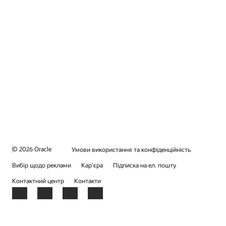
© 2026 Oracle
Умови використання та конфіденційність
Вибір щодо реклами
Кар’єра
Підписка на ел. пошту
Контактний центр
Контакти
Facebook
X
LinkedIn
YouTube