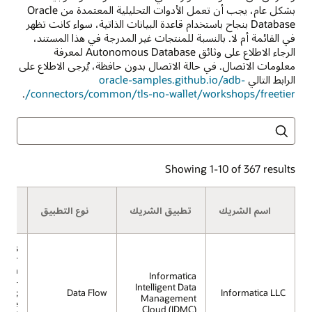
بشكل عام، يجب أن تعمل الأدوات التحليلية المعتمدة من Oracle
Database بنجاح باستخدام قاعدة البيانات الذاتية، سواء كانت تظهر
في القائمة أم لا. بالنسبة للمنتجات غير المدرجة في هذا المستند،
الرجاء الاطلاع على وثائق Autonomous Database لمعرفة
معلومات الاتصال. في حالة الاتصال بدون حافظة، يُرجى الاطلاع على
الرابط التالي
oracle-samples.github.io/adb-
.
connectors/common/tls-no-wallet/workshops/freetier/
البحث
Showing 1-10 of 367 results
خ
اسم الشريك
تطبيق الشريك
نوع التطبيق
البي
mous
e for
ction
Informatica
ing -
Intelligent Data
less;
Data Flow
Informatica LLC
Management
racle
Cloud (IDMC)