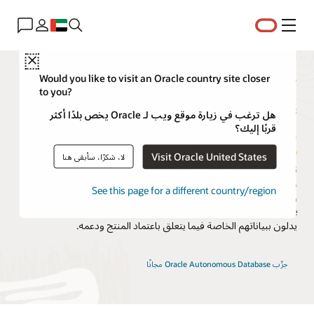
القائمة
Close
تطبيقات الطرف الثالث لـ Oracle
Would you like to visit an Oracle country site closer
to you?
Autonomous Database - التحقق
هل ترغب في زيارة موقع ويب لـ Oracle يخص بلدًا أكثر
والتوافق
قربًا إليك؟
Visit Oracle United States
لا، شكرًا، سأبقى هنا
تحتوي هذه الصفحة على مصفوفة تحقق من قاعدة البيانات الذاتية
لأدوات وتطبيقات الجهات الخارجية. ما لم يذكر، فإن الأدوات
See this page for a different country/region
والتطبيقات المدرجة في الجدول أدناه مدعومة بواسطة كل أنواع نشر
Autonomous Database. لاحظ أن ملاك منتجات الجهات الخارجية
يدلون ببياناتهم الخاصة فيما يتعلق باعتماد المنتج ودعمه.
جرِّب Oracle Autonomous Database مجانًا