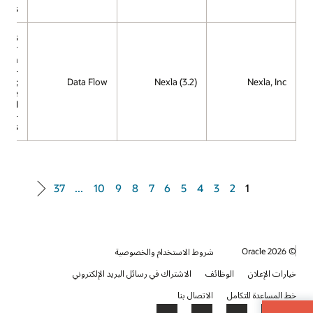
rless
mous
e for
ction
ing -
less;
Data Flow
Nexla (3.2)
Nexla, Inc
racle
s AI
se -
rless
37
...
10
9
8
7
6
5
4
3
2
1
© 2026 Oracle
شروط الاستخدام والخصوصية
خيارات الإعلان
الوظائف
الاشتراك في رسائل البريد الإلكتروني
خط المساعدة للتكامل
الاتصال بنا