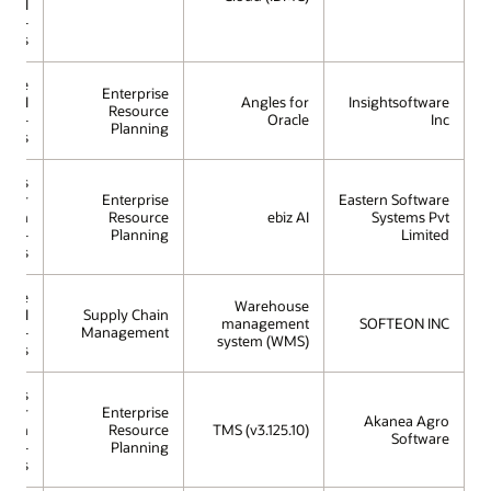
s AI
se -
rless
racle
Enterprise
s AI
Angles for
Insightsoftware
Resource
se -
Oracle
Inc
Planning
rless
mous
e for
Enterprise
Eastern Software
ction
Resource
ebiz AI
Systems Pvt
ing -
Planning
Limited
rless
racle
Warehouse
s AI
Supply Chain
management
SOFTEON INC
se -
Management
system (WMS)
rless
mous
e for
Enterprise
Akanea Agro
ction
Resource
TMS (v3.125.10)
Software
ing -
Planning
rless