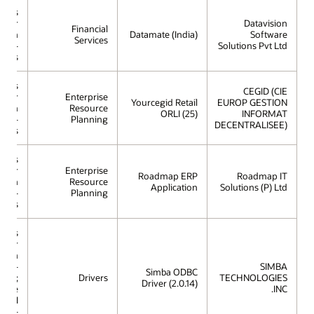
mous
e for
Datavision
Financial
ction
Datamate (India)
Software
Services
ing -
Solutions Pvt Ltd
rless
mous
CEGID (CIE
e for
Enterprise
Yourcegid Retail
EUROP GESTION
ction
Resource
ORLI (25)
INFORMAT
ing -
Planning
DECENTRALISEE)
rless
mous
e for
Enterprise
Roadmap ERP
Roadmap IT
ction
Resource
Application
Solutions (P) Ltd
ing -
Planning
rless
mous
e for
ction
ing -
SIMBA
Simba ODBC
less;
Drivers
TECHNOLOGIES
Driver (2.0.14)
racle
INC.
s AI
se -