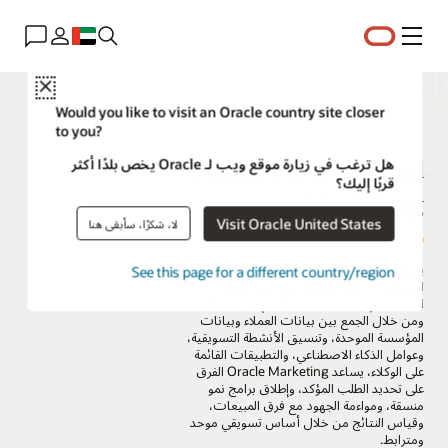
القائمة
Close
Would you like to visit an Oracle country site closer
to you?
Oracle Fusion Cloud
هل ترغب في زيارة موقع ويب لـ Oracle يخص بلدًا أكثر
قربًا إليك؟
Marketing
Visit Oracle United States
لا، شكرًا، سأبقى هنا
يساعد Oracle Fusion Cloud Marketing
See this page for a different country/region
المؤسسات على الانتقال من تنفيذ الحملات
التسويقية إلى تنسيق النمو القائم على الوكلاء.
ومن خلال الجمع بين بيانات العملاء وبيانات
المؤسسة الموحدة، وتنسيق الأنشطة التسويقية،
وعوامل الذكاء الاصطناعي، والتطبيقات القائمة
على الوكلاء، يساعد Oracle Marketing الفرق
على تحديد الطلب المؤكد، وإطلاق برامج نمو
منسقة، ومواءمة الجهود مع فرق المبيعات،
وقياس النتائج من خلال أساس تسويقي موحد
ومترابط.