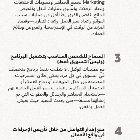
Marketing تجميع الجماهير ومسودات الاختلافات
وإعداد الرحلات وتنسيق عمليات النقل وتلخيص
النتائج. تقضي الفرق وقتًا أقل في عمليات سحب
القوائم وإعداد سير العمل وإعداد التقارير—وقضاء
المزيد من الوقت في الإستراتيجية والعروض ونتائج
العملاء.
3
السماح للشخص المناسب بتشغيل البرنامج
(وليس التسويق فقط)
مع تطبيقات الوكيل، لا يتطلب تنفيذ برنامج متخصصًا
في التسويق في كل مرة. يمكن إطلاق المسرحيات
المعتمدة من خلال المبيعات أو نجاح العملاء أو
الخدمة أو الشركاء من عمليات سير العمل الخاصة بهم
—باستخدام الجماهير والرسائل والخطوات التي تم
إنشاؤها مسبقًا—حتى يحدث التنفيذ حيث يعيش
العمل بالفعل.
4
منع إهدار التواصل من خلال تأريض الإجراءات
في واقع الأعمال