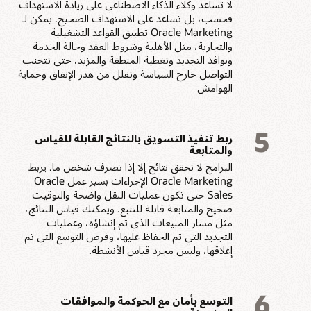
لا تساعد وكلاء الذكاء الاصطناعي على زيادة الاستهداف
فحسب، بل تساعد على الاستهداف الصحيح. يمكن لـ
Oracle Marketing تطبيق القواعد التشغيلية
والتجارية، مثل الأهلية وشروط العقد وحالة الخدمة
ونوافذ التجديد وتغطية المنطقة والمزيد، حتى تتجنب
التواصل خارج السياسة وتقلل من هدر الإنفاق وحماية
الهوامش
5
ربط تنفيذ التسويق بالنتائج القابلة للقياس
والمتابعة
البرامج لا تحقق نتائج إلا إذا تصرف شخص ما. يربط
Oracle Marketing الإجراءات بسير عمل Oracle
Sales حتى تكون عمليات النقل واضحة والتوقيت
صحيح والمتابعة قابلة للتتبع. ويمكنك قياس النتائج،
مثل مسار المبيعات الذي تم إنشاؤه، وعمليات
التجديد التي تم الحفاظ عليها، وفرص التوسع التي تم
إغلاقها، وليس مجرد قياس الأنشطة.
6
التوسع بأمان مع الحوكمة والموافقات