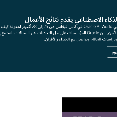
Oracle AI Worl في لاس فيغاس من 25 إلى 28 أكتوبر لمعرفة كيف يساعد الذكاء الاصطناعي وابتكارات
التكنولوجيا الأخرى من Oracle المؤسسات على حل التحديات عبر المجالات. استمع إلى قادة Oracle، واستكشف العروض