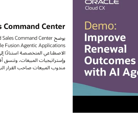
Oracle Fusion Cloud Sales Com
‌يوضح Oracle Fusion Cloud Sales Command Center نموذج "نظام النتائج" الذي تستند إليه
Oracle Fusion Agentic Applications. في هذا العرض التوضيحي، تستدل وكلاء الذكاء
ستنادًا إلى ظروف العمل، وتتبادل السياق عبر مؤشرات العملاء
ت، وتنسق أفضل الإجراءات التالية للحفاظ على تقدم الصفقات، مع بقاء
لقرار النهائي من خلال المراجعة والتأكيد.