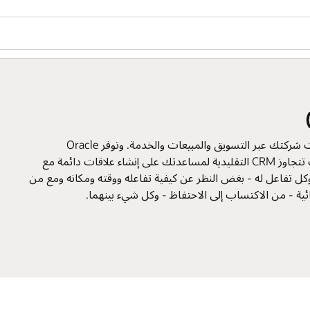
هل ترغ
مة مع
مع من
ion