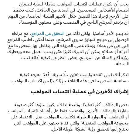
يجب أن تكون عمليات اكتساب المواهب شاملة للغاية لضمان
انضمام الأشخاص الصحيحين. في العديد من الحالات، كنت تخطط
على الأرجح لإجراء هذا التعيين خلال الأشهر القليلة الماضية. من المهم
أن يزدهر المرشح الناجح في المنصب وعلى مستوى المؤسسة.
قد يبدو الأمر أساسيًا، ولكن تأكد من
التحقق من المراجع
، مع مراعاة
الوصول إلى مراجع تتجاوز مديري المرشح. حيثما أمكن، اطلب المَراجع
التي هي من عملاء وزملاء عمل. الطريقة التي يتفاعل بها شخص ما مع
أقرانه أو عملائه يمكن أن تخبرك كثيرًا عمّن يحب العمل معه ويعطيك
رؤية أكثر اكتمالًا عن المرشح، بغض النظر عن كيفية أدائه تحت
السلطة.
تذكر أنك تبني ثقافة ولست تعيّن حلًا سريعًا. تُعدّ معرفة كيفية
مساهمة شخص ما في هذه الثقافة جزءًا كبيرًا من اكتساب المواهب.
إشراك الآخرين في عملية اكتساب المواهب
بعض الوظائف أكثر تعقيدًا، ونتيجة لذلك، يكون ملؤها أكثر صعوبة
مقارنة بالوظائف الأخرى. والاعتماد فقط على أقسام اكتساب المواهب
أو التوظيف أو الموارد البشرية لاكتساب المواهب يعني الاعتماد على
مجموعة المواهب المنعزلة، والتي قد لا تحتوي على المواهب التي
تحتاج إليها لتحقيق رؤية الشركة طويلة الأجل.