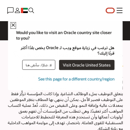
القائمة
Close
نظرة عامة
HCM للمجالات
الحلول
ما الجديد؟
Would you like to visit an Oracle country site closer
to you?
هل ترغب في زيارة موقع ويب لـ Oracle يخص بلدًا أكثر
ما المقصود ب‏‫استقطاب المواهب؟
قربًا إليك؟
Visit Oracle United States
لا، شكرًا، سأبقى هنا
غالبًا ما يُعدّ اكتساب المواهب مشابهًا لعملية التوظيف نفسها؛ عملية
See this page for a different country/region
العثور على المواهب وتوظيفها. ومع ذلك، فإنه في المؤسسات ذات
الرؤية المستقبلية، يكون اكتساب المواهب ذا معنى أكثر من ذلك بكثير.
يتعلق التوظيف بملء الوظائف الشاغرة. وإذا كانت المؤسسة تركِّز فقط
على التوظيف قصير الأجل، يمكن أن ينتهي بها المطاف بتغيّر الموظفين
بمعدلات عالية وإعاقة النمو. وعلى النقيض من ذلك، تُعدّ عملية اكتساب
المواهب أكثر تعقيدًا. وهي تتطلب من المؤسسات أن تفهم بعمق
أولويات أعمالها وأن تستخدم هذه المعرفة للتخطيط للاحتياجات
المستقبلية للقوى العاملة. باختصار، تهدف إلى مواءمة المواهب الداخلية
مع رؤية الشركة.