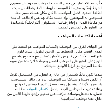
فكِّر، عند الاقتضاء، في جعل اكتساب المواهب مبادرة على مستوى
الشركة. يُعدّ برنامج إحالة الموظف طريقة شائعة وفعالة من حيث
التكلفة لتحديد أفضل المواهب. إذا كان مكان عملك مميزًا حقًا،
فسيوصي به الموظفون. وإذا تمت مكافأتهم على الإحالات الناجحة
مع مكافأة نقدية أو إجازة إضافية، فسيكونون أكثر تحفيزًا للمساعدة
في العثور على المعينين المهمين.
أهمية اكتساب المواهب
في النهاية، الفرق بين التوظيف واكتساب المواهب هو التنفيذ على
المدى القصير مقابل التخطيط على المدى الطويل. عندما تقوم
بالتوظيف، فأنت في كثير من الأحيان تتفاعل مع حاجة فورية، مع
التركيز على العثور على المواهب لشغل وظيفة شاغرة بدلًا من تقييم
ملاءمة المرشح مع الرؤية الأوسع لشركتك.
عندما تكون عالقًا باستمرار في حالة رد الفعل، من المستحيل تقريبًا
أن تكون رصينًا واستباقيًا عند التوظيف. بدلًا من ذلك، ستستجيب
باستمرار للأزمات، وتحاول وقف معدل تغيير الموظفين المرتفع،
وإعادة تدريب الموظفين الجدد. بفضل
اكتساب المواهب
، فإنك
تعمل، لا تتفاعل،وتساعد شركتك على تحقيق رؤيتها طويلة الأجل من
خلال خطة توظيف استراتيجية.