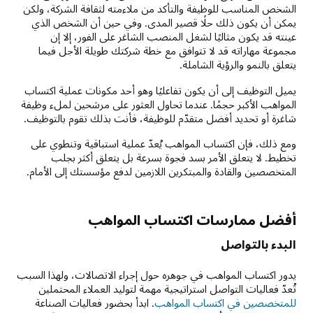
الشخص المناسب للوظيفة والتأكد من ملاءمته لثقافة الشركة، ولكن
يمكن أن يكون ذلك حلًا قصير المدى. وفي حين أن الشخص الذي
عينته قد يكون مثاليًا لشغل المنصب الشاغر على الفور، إلا إن
مجموعة مهاراته قد لا تتوافق مع خطة شركتك طويلة الأجل فيما
يتعلق بالنمو والرؤية الشاملة.
يميل التوظيف إلى أن يكون تفاعليًا وهو أحد مكونات عملية اكتساب
المواهب الأكبر حجمًا. عندما تحاول العثور على مرشحين لملء وظيفة
شاغرة أو تحديد أفضل متقدّم للوظيفة، فأنت بذلك تقوم بالتوظيف.
ومع ذلك، فإن اكتساب المواهب يُعدّ عملية استباقية وتنطوي على
تخطيط. لا يتعلق الأمر بسد فجوة بسرعة بل يتعلق أكثر بجلب
المتخصصين والقادة والمبتكرين اللازمين لدفع مؤسستك إلى الأمام.
أفضل ممارسات اكتساب المواهب
البدء بالتواصل
يدور اكتساب المواهب في جوهره حول إجراء الاتصالات، ولهذا السبب
تُعدّ فعاليات التواصل استراتيجية مهمة لتوليد العملاء المحتملين
للمتخصصين في اكتساب المواهب
. ابدأ بحضور فعاليات الصناعة