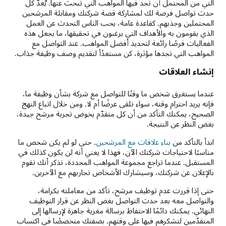
التي من المحتمل أن تجد فيها المواهب التي تبحث عنها. يُعدّ كل
حدث تواصل فرصة لك لمشاركة قصة شركتك ومقابلة المرشحين
المحتملين وجذبهم. كقاعدة عامة، يحب الناس التحدث عن العمل
الذي يقومون به والأهداف التي يرغبون في تحقيقها، ما يجعل هذه
الفعاليات فرصًا رائعة لتحديد أفضل المواهب. عند التواصل مع
المواهب التي تجدها مؤثرة، كن مستعدًأ لتقديم وصف وظيفة جذاب.
إنشاء العلاقات
عندما يستغرق شخص ما وقتًا للتواصل مع شركة بشأن وظيفة ما،
فإنه يريد احترام وقته، سواء تلقى عرضًا أم لا. ومن خلال اتباع النهج
الصحيح، يمكنك التأكد من أن كل متقدّم يخوض تجربة مرشح جيدة،
بغض النظر عن النتيجة.
ابدأ بالتأكد من
بناء علاقات مع المرشحين
. حتى لو لم يكن شخص ما
مناسبًا لاحتياجات شركتك الآن، فهذا لا يعني أنه لن يكون كذلك في
المستقبل. عندما تراجع مجموعة المواهب المحددة، تذكر أنك تقوم
بالإعلان عن شركتك، وسيشارك الأشخاص تجاربهم مع الآخرين.
حتى إذا قررت عدم توظيف مرشح، تأكد من معاملته بكرامة،
والتواصل معه بعد حدث التواصل بغض النظر عن قرار التوظيف
النهائي. يمكنك دائمًا الاحتفاظ برسالة مغرية جاهزة لإرسالها إلى
المتقدّمين لتشكرهم فيها على وقتهم. بصفتك متخصصًا في اكتساب