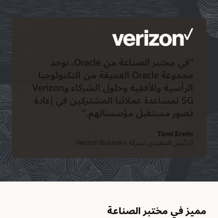
"في مختبر الصناعة من Oracle، نوحد
مجموعة Oracle العميقة من التكنولوجيا
الرأسية والأفقية وحلول الشركاء وVerizon
5G لمساعدة عملائنا المشتركين في إعادة
تصور مستقبل مؤسساتهم."
Tami Erwin
الرئيس التنفيذي لشركة Verizon Business
مميز في مختبر الصناعة