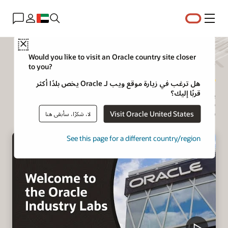
القائمة
Close
مختبر Oracle Industry
Would you like to visit an Oracle country site closer
to you?
هل ترغب في زيارة موقع ويب لـ Oracle يخص بلدًا أكثر
قربًا إليك؟
يحتضن مختبر Oracle Industry حلول لمعالجة التحديات المعقدة في مجموعة
متنوعة من الصناعات. في المواقع في جميع أنحاء العالم، نستضيف الزيارات
وورش العمل المشتركة مع العملاء والشركاء.
Visit Oracle United States
لا، شكرًا، سأبقى هنا
See this page for a different country/region