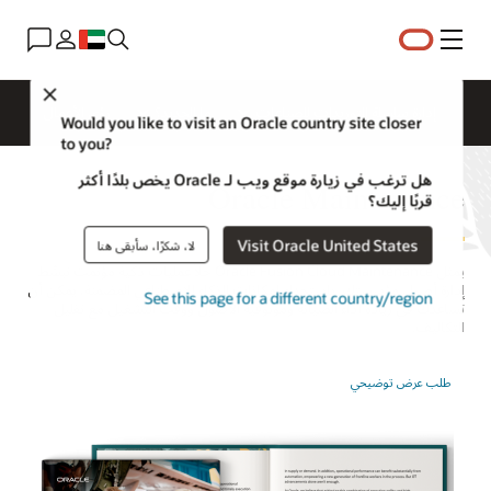
القائمة
Close
إدارة سلسلة التوريدات للصناعات
ما الجديد؟
رؤى الأعمال
Would you like to visit an Oracle country site closer
to you?
هل ترغب في زيارة موقع ويب لـ Oracle يخص بلدًا أكثر
Oracle Maintenance
قربًا إليك؟
Visit Oracle United States
لا، شكرًا، سأبقى هنا
يمثل Oracle Fusion Cloud Maintenance حلاً عمليات ذكية مؤتمت تبسِّط
إدارة أصول مؤسستك. باستخدام إمكانات الذكاء الاصطناعي المضمنة، يمكن أن
See this page for a different country/region
تساعدك في زيادة أداء الصيانة وموثوقية الأصول ووقت التشغيل مع تقليل
التكاليف.
طلب عرض توضيحي