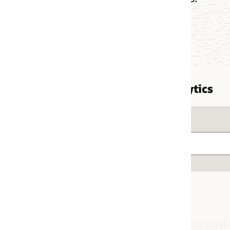
tics
Trier par