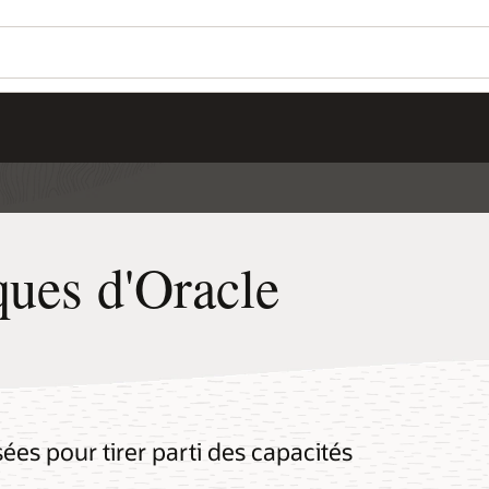
Wo
So
Se