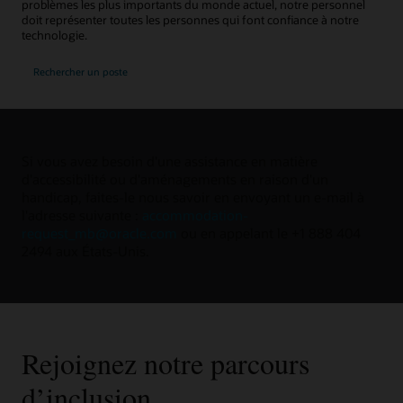
problèmes les plus importants du monde actuel, notre personnel
doit représenter toutes les personnes qui font confiance à notre
technologie.
Rechercher un poste
Si vous avez besoin d'une assistance en matière
d'accessibilité ou d'aménagements en raison d'un
handicap, faites-le nous savoir en envoyant un e-mail à
l'adresse suivante :
accommodation-
request_mb@oracle.com
ou en appelant le +1 888 404
2494 aux États-Unis.
Rejoignez notre parcours
d’inclusion