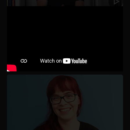
Cosmo, ingénieur logiciel
« Il n'y a rien à perdre et tout à gagner. » Cosmo
parle de motivation, de tutorat et d’apprentissage
pour gérer du personnel tout en étant en
invalidité.
Lire le témoignage de Cosmo