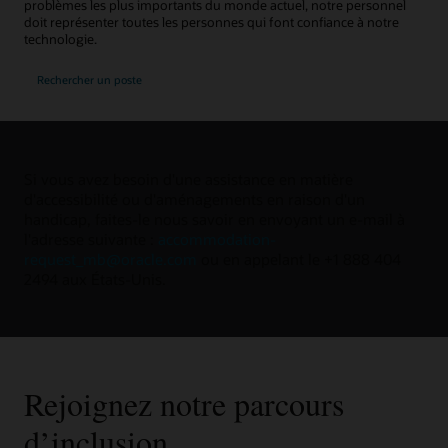
problèmes les plus importants du monde actuel, notre personnel
doit représenter toutes les personnes qui font confiance à notre
technologie.
Rechercher un poste
Si vous avez besoin d'une assistance en matière
d'accessibilité ou d'aménagements en raison d'un
handicap, faites-le nous savoir en envoyant un e-mail à
l'adresse suivante :
accommodation-
request_mb@oracle.com
ou en appelant le +1 888 404
2494 aux États-Unis.
Rejoignez notre parcours
d’inclusion