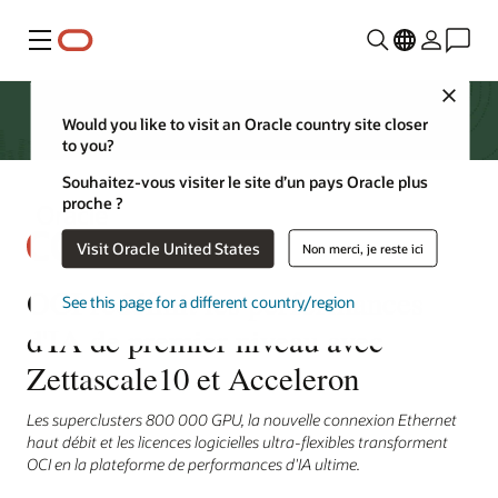
Menu
Close
Would you like to visit an Oracle country site closer
to you?
Souhaitez-vous visiter le site d’un pays Oracle plus
proche ?
Visit Oracle United States
Non merci, je reste ici
OCI redéfinit les performances
See this page for a different country/region
d'IA de premier niveau avec
Zettascale10 et Acceleron
Les superclusters 800 000 GPU, la nouvelle connexion Ethernet
haut débit et les licences logicielles ultra-flexibles transforment
OCI en la plateforme de performances d'IA ultime.