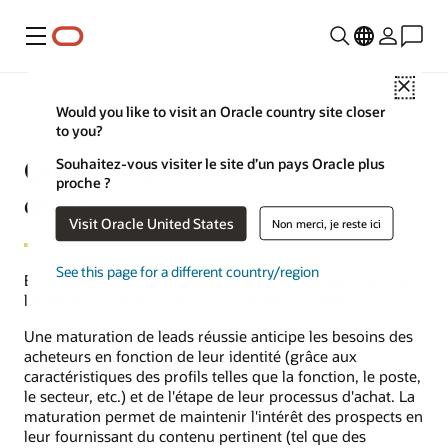
Menu
Close
Would you like to visit an Oracle country site closer
to you?
Qu'est-ce que la maturation
Souhaitez-vous visiter le site d’un pays Oracle plus
proche ?
des leads ?
Visit Oracle United States
Non merci, je reste ici
See this page for a different country/region
En substance, la maturation des leads consiste à cultiver
les leads qui ne sont pas encore prêts à acheter.
Une maturation de leads réussie anticipe les besoins des
acheteurs en fonction de leur identité (grâce aux
caractéristiques des profils telles que la fonction, le poste,
le secteur, etc.) et de l'étape de leur processus d'achat. La
maturation permet de maintenir l'intérêt des prospects en
leur fournissant du contenu pertinent (tel que des