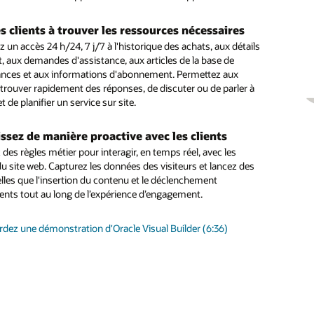
es clients à trouver les ressources nécessaires
z les enquêtes longues et plus complexes
 des compétences d'assistant numérique
 un accès 24 h/24, 7 j/7 à l'historique des achats, aux détails
synchrone vous permet de transférer le contexte et
t, aux demandes d'assistance, aux articles de la base de
 votre assistant numérique en ajoutant des compétences
ue d'une interaction associée à l'autre sur tous les canaux de
nces et aux informations d'abonnement. Permettez aux
es à partir de la bibliothèque de compétences ou en créant
ation
 trouver rapidement des réponses, de discuter ou de parler à
pre assistant à l'aide de l'un des nombreux modèles de
t de planifier un service sur site.
es disponibles. Les compétences utilisent un moteur
z la productivité des agents
ue d'apprentissage approfondi NLP, un puissant moteur de
onnalités basées sur l'IA, telles que SmartText et
ialogue et des composants d'intégration pour la connexion aux
issez de manière proactive avec les clients
stant, aident les agents à fournir des réponses rapides,
back-end tels que l'ERP, la chaîne d'approvisionnement et le
 des règles métier pour interagir, en temps réel, avec les
es et cohérentes, ainsi qu'à résoudre les problèmes
du site web. Capturez les données des visiteurs et lancez des
elles que l'insertion du contenu et le déclenchement
 « en tant qu'agent »
nts tout au long de l’expérience d’engagement.
z et lancez des règles métier pour identifier les demandes des
ui doivent être envoyées directement à une personne physique
dez une démonstration d'Oracle Visual Builder (6:36)
uvent être résolues efficacement par un agent numérique
.
ntation d’Oracle Digital Assistant
r du sens au libre-service guidé (PDF)