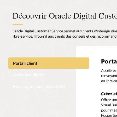
Découvrir Oracle Digital Cust
Oracle Digital Customer Service permet aux clients d'interagir dir
libre-service. Il fournit aux clients des conseils et des recommand
Portai
Assis
Messa
Portail client
Accélérez
Oracle Di
Permettez
Assistant digital
renvoyant
des trans
réseaux s
en libre-
humain qu
Messagerie sociale et SMS
demandes 
Conserv
Créez e
Assurez u
Automat
Offrez un
concernan
Visual Bui
Proposez 
Conservez
pour intég
clients un
éviter que
Fusion Ser
intégrati
de service