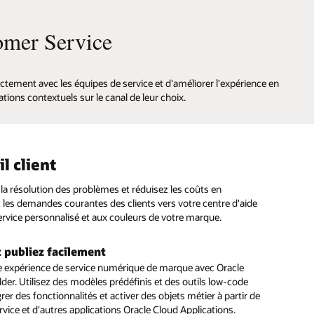
omer Service
ectement avec les équipes de service et d'améliorer l'expérience en
ations contextuels sur le canal de leur choix.
l client
tant digital
gerie textuelle et sociale
 la résolution des problèmes et réduisez les coûts en
gital Assistant fournit des réponses personnalisées et exécute
 aux clients de se connecter à des agents par SMS et sur les
 les demandes courantes des clients vers votre centre d'aide
actions à partir de plusieurs systèmes, tout comme un agent
ociaux tels que Facebook Messenger et WeChat.
service personnalisé et aux couleurs de votre marque.
alifié offre des conseils d'expert pour répondre aux
des clients.
ez l'historique et le contexte des conversations
t publiez facilement
ne expérience client transparente lors de chaque interaction
isation en libre-service
e expérience de service numérique de marque avec Oracle
t un sujet, un problème ou une question spécifique.
lder. Utilisez des modèles prédéfinis et des outils low-code
un menu d'options de service numérique pour offrir aux
 l'historique complet du contexte et des conversations pour
rer des fonctionnalités et activer des objets métier à partir de
e résolution des problèmes rapide et efficace, avec une
 les clients ne se répètent lorsqu'ils font appel à votre équipe
vice et d'autres applications Oracle Cloud Applications.
on transparente à Knowledge Management et Intelligent
.