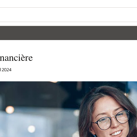
inancière
l 2024