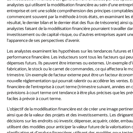
analystes qui utilisent la modélisation financière au sein d'une entrepr
entreprise et ont une solide compréhension des principes comptables et
commencent souvent par la méthode à trois états, en examinant les ét
résultat, le dernier bilan et le dernier état des flux de trésorerie) ain
analystes faisant de la modélisation financière pourraient travailler 
investissement ou de capital-risque, ou d'autres entreprises ayant un
l'apparence de ses perspectives d'avenir.
Les analystes examinent les hypothèses sur les tendances futures et
performance financière. Les inducteurs sont tous les facteurs qui peuv
dépenses futurs. Ils peuvent être internes ou externes. Un exemple d'in
fabrication, le stock ou le carnet de commandes, ce qui affectera le 
trimestre. Un exemple de facteur externe peut être un facteur économi
nouvelle réglementation qui pourrait ralentir ou accélérer les ventes. E
financière de l'entreprise à court terme (trimestre suivant, années en
prévisions à court terme ont tendance à être plus précises que les pré
faciles à prévoir à court terme.
L'objectif de la modélisation financière est de créer une image pertinen
ainsi que de la valeur des projets et des investissements. Les dirigean
décisions sur les endroits où investir, dépenser, acquérir, céder, emba
utilisent des modèles pour anticiper la valeur future de la valorisatio
planification et d'analyse financières utilisent des modèles pour tester