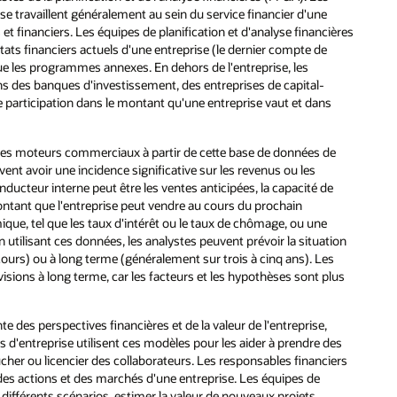
ise travaillent généralement au sein du service financier d'une
 financiers. Les équipes de planification et d'analyse financières
ats financiers actuels d'une entreprise (le dernier compte de
si que les programmes annexes. En dehors de l'entreprise, les
dans des banques d'investissement, des entreprises de capital-
e participation dans le montant qu'une entreprise vaut et dans
 les moteurs commerciaux à partir de cette base de données de
ent avoir une incidence significative sur les revenus ou les
ducteur interne peut être les ventes anticipées, la capacité de
montant que l'entreprise peut vendre au cours du prochain
que, tel que les taux d'intérêt ou le taux de chômage, ou une
n utilisant ces données, les analystes peuvent prévoir la situation
 cours) ou à long terme (généralement sur trois à cinq ans). Les
visions à long terme, car les facteurs et les hypothèses sont plus
te des perspectives financières et de la valeur de l'entreprise,
ts d'entreprise utilisent ces modèles pour les aider à prendre des
ucher ou licencier des collaborateurs. Les responsables financiers
n des actions et des marchés d'une entreprise. Les équipes de
 différents scénarios, estimer la valeur de nouveaux projets,