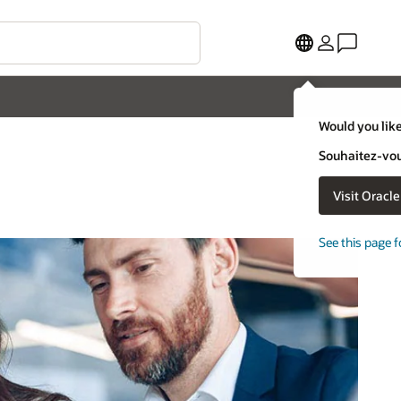
Would you like
Souhaitez-vous
Visit Oracl
See this page f