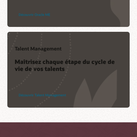
Découvrir Oracle ME
Talent Management
Maîtrisez chaque étape du cycle de
vie de vos talents
Découvrir Talent Management