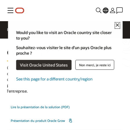
Menu
Close
Présentation
Would you like to visit an Oracle country site closer
to you?
Souhaitez-vous visiter le site d’un pays Oracle plus
Oracle Grow
proche ?
Visit Oracle United States
Non merci, je reste ici
Oracle Grow, intégré à la plateforme d'expérience collaborateur
d'Oracle ME, facilite la croissance en unifiant l'apprentissage, le
See this page for a different country/region
développement des compétences et la mobilité professionnelle
pour amplifier la réussite de chaque collaborateur et de
l'entreprise.
Lire la présentation de la solution (PDF)
Présentation du produit Oracle Grow