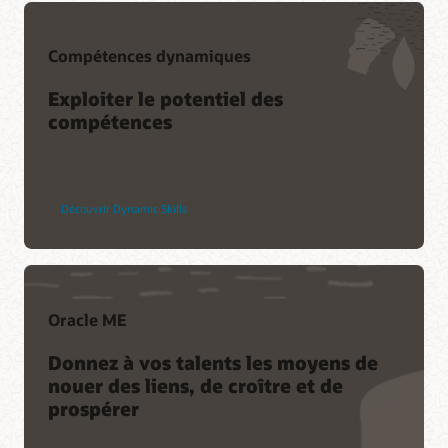
Compétences dynamiques
Exploiter le potentiel des
compétences
Découvrir Dynamic Skills
Oracle ME
Donnez à vos talents les moyens de
nouer des liens, de croître et de
prospérer