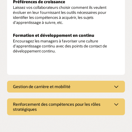
Préférences de croissance
Laissez vos collaborateurs choisir comment ils veulent
évoluer en leur fournissant les outils nécessaires pour
identifier les compétences à acquérir, les sujets
d'apprentissage à suivre, etc.
Formation et développement en continu
Encouragez les managers à favoriser une culture
d'apprentissage continu avec des points de contact de
développement continu.
Gestion de carrière et mobilité
Options de carrière personnalisées
Aidez vos collaborateurs à accélérer leur croissance en
Renforcement des compétences pour les rôles
visualisant leurs progrès en matière de carrière et de
stratégiques
développement et en leur envoyant des rappels pour qu'ils
n'abandonnent pas.
Plateforme unifiée pour le renforcement des
compétences
Coach professionnel par une IA personnelle
Proposez un conseiller stratégique pour vos dirigeants et