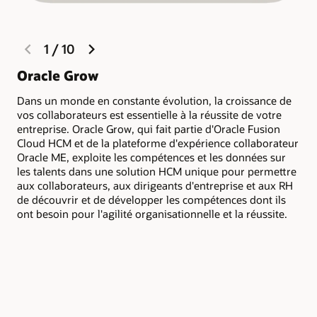
previous
next
1
/
10
slide
slide
Oracle Grow
Ma
un
Dans un monde en constante évolution, la croissance de
l'I
vos collaborateurs est essentielle à la réussite de votre
entreprise. Oracle Grow, qui fait partie d'Oracle Fusion
Amé
Cloud HCM et de la plateforme d'expérience collaborateur
l'e
Oracle ME, exploite les compétences et les données sur
per
les talents dans une solution HCM unique pour permettre
tou
aux collaborateurs, aux dirigeants d'entreprise et aux RH
de découvrir et de développer les compétences dont ils
ont besoin pour l'agilité organisationnelle et la réussite.