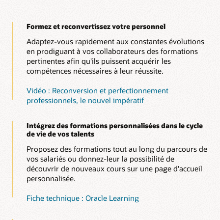
fonction des compétences afin d'associer de manière plus
Gestion de la certification
des forums de discussion, des communautés ainsi que le
précise et affinée les compétences et les cours.
Parcours de formation individuels ou d'équipe
Concevez des certifications valides pour une période
partage et l'évaluation de contenu.
prédéfinie et automatisez le renouvellement de la
Développez des parcours de formation, à l'aide de vidéos, de
Formez et reconvertissez votre personnel
Blog : Formation et reconversion professionnelle avec
certification à l'aide de règles d'affectation.
formations formelles, de documents ou de contenu
Fournisseurs de contenu externes
Oracle Learning
Adaptez-vous rapidement aux constantes évolutions
provenant de sources externes, pour le développement
Proposez à vos collaborateurs des recommandations
individuel et en équipe.
en prodiguant à vos collaborateurs des formations
Reporting de conformité
intelligentes provenant de divers fournisseurs de contenu
pertinentes afin qu'ils puissent acquérir les
Exploitez des analyses, des rapports et des tableaux de bord
tels que SkillSoft et LinkedIn Learning.
compétences nécessaires à leur réussite.
enrichis pour suivre le suivi des formations et le taux de
réussite.
Fiche technique : Oracle Learning (PDF)
Vidéo : Reconversion et perfectionnement
professionnels, le nouvel impératif
Intégrez des formations personnalisées dans le cycle
de vie de vos talents
Proposez des formations tout au long du parcours de
vos salariés ou donnez-leur la possibilité de
découvrir de nouveaux cours sur une page d'accueil
personnalisée.
Fiche technique : Oracle Learning