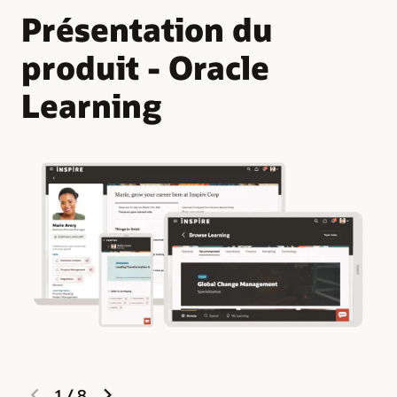
Présentation du
produit - Oracle
Learning
previous
next
1
/
8