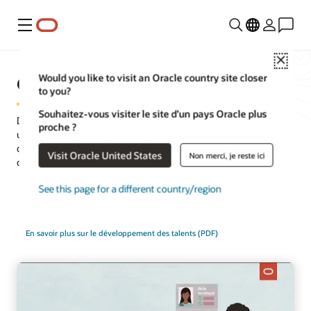
Menu
Close
Oracle Learning
Would you like to visit an Oracle country site closer
to you?
Souhaitez-vous visiter le site d’un pays Oracle plus
Développez vos talents à l'aide d'une solution de formation
proche ?
unifiée et personnalisée qui réduit les risques en matière de
conformité et permet à votre personnel de développer les
Visit Oracle United States
Non merci, je reste ici
compétences nécessaires à l'innovation.
See this page for a different country/region
Demander une démonstration
Tour d’horizon
En savoir plus sur le développement des talents (PDF)