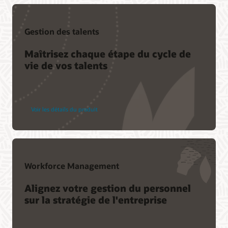
Gestion des talents
Maîtrisez chaque étape du cycle de
vie de vos talents
Voir les détails du produit
Workforce Management
Alignez votre gestion du personnel
sur la stratégie de l'entreprise