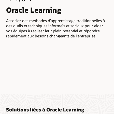
slide
slide
Oracle Learning
U
d
Associez des méthodes d'apprentissage traditionnelles à
p
des outils et techniques informels et sociaux pour aider
vos équipes à réaliser leur plein potentiel et répondre
rapidement aux besoins changeants de l'entreprise.
Don
dév
d'é
fon
au 
Solutions liées à Oracle Learning