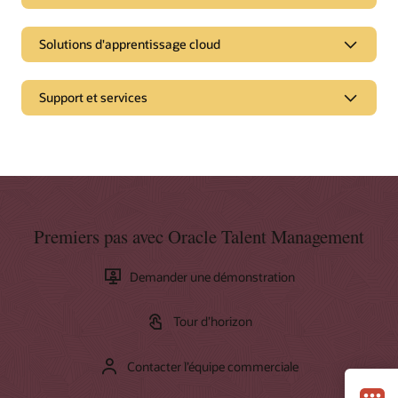
Solutions d'apprentissage cloud
Support et services
Pages
Passer au cloud
Présentation de HCM
Présentation de HRMS
Premiers pas avec Oracle Talent Management
Ressources supplémentaires
Demander une démonstration
Consulting
Services client avancés
Tour d’horizon
Services de migration vers le cloud
Connexion à My Oracle Support
Contacter l’équipe commerciale