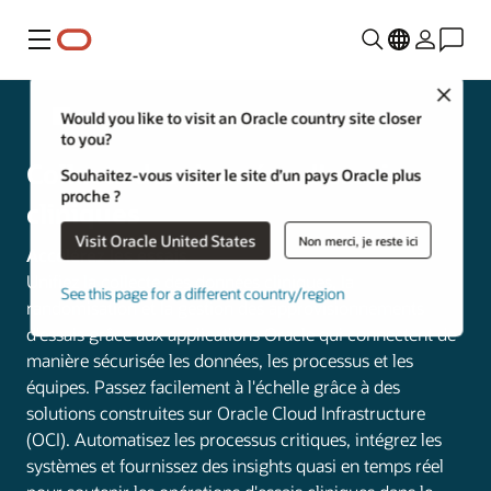
Menu
Close
Life Sciences
Would you like to visit an Oracle country site closer
to you?
Collecte des données d'essais
Souhaitez-vous visiter le site d’un pays Oracle plus
proche ?
cliniques
Visit Oracle United States
Non merci, je reste ici
Accélérez les essais
Unifiez la collecte des données cliniques, la
See this page for a different country/region
randomisation et la gestion des approvisionnements
d'essais grâce aux applications Oracle qui connectent de
manière sécurisée les données, les processus et les
équipes. Passez facilement à l'échelle grâce à des
solutions construites sur Oracle Cloud Infrastructure
(OCI). Automatisez les processus critiques, intégrez les
systèmes et fournissez des insights quasi en temps réel