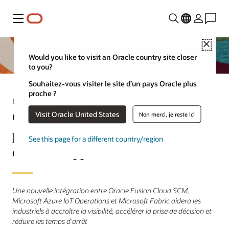
Menu
Close
Would you like to visit an Oracle country site closer
to you?
Souhaitez-vous visiter le site d’un pays Oracle plus
proche ?
Communiqué de presse
Oracle collabore avec Microsoft
Visit Oracle United States
Non merci, je reste ici
pour améliorer l’efficacité de la
See this page for a different country/region
chaîne d’approvisionnement
Une nouvelle intégration entre Oracle Fusion Cloud SCM,
Microsoft Azure IoT Operations et Microsoft Fabric aidera les
industriels à accroître la visibilité, accélérer la prise de décision et
réduire les temps d’arrêt