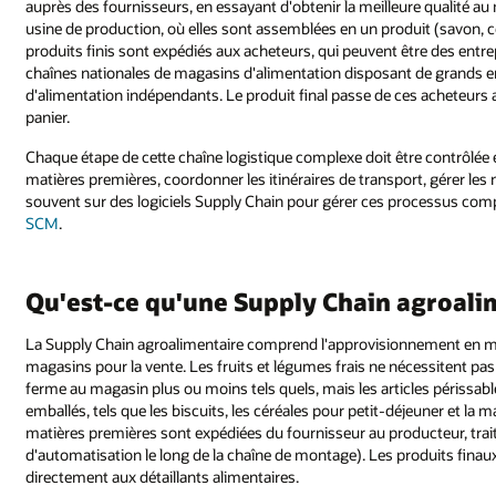
auprès des fournisseurs, en essayant d'obtenir la meilleure qualité a
usine de production, où elles sont assemblées en un produit (savon, co
produits finis sont expédiés aux acheteurs, qui peuvent être des entr
chaînes nationales de magasins d'alimentation disposant de grands e
d'alimentation indépendants. Le produit final passe de ces acheteurs 
panier.
Chaque étape de cette chaîne logistique complexe doit être contrôlée et
matières premières, coordonner les itinéraires de transport, gérer les n
souvent sur des logiciels Supply Chain pour gérer ces processus compl
SCM
.
Qu'est-ce qu'une Supply Chain agroali
La Supply Chain agroalimentaire comprend l'approvisionnement en matiè
magasins pour la vente. Les fruits et légumes frais ne nécessitent pa
ferme au magasin plus ou moins tels quels, mais les articles périssable
emballés, tels que les biscuits, les céréales pour petit-déjeuner et la
matières premières sont expédiées du fournisseur au producteur, trait
d'automatisation le long de la chaîne de montage). Les produits finau
directement aux détaillants alimentaires.