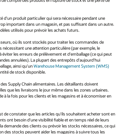
fin de compte des produits en rupture de stock et une perte de
té d'un produit particulier qui sera nécessaire pendant une
rop important dans un magasin, et pas suffisant dans un autre.
les utilisés pour prévoir les achats futurs.
isseurs, où ils sont stockés pour traiter les commandes de
les nécessitant une attention particulière (par exemple, le
 à éviter les erreurs de prélèvement et d'emballage (ce qui peut
mandes annulées). La plupart des entrepôts d'aujourd'hui
ballage, ainsi qu'un
Warehouse Management System (WMS)
antité de stock disponible.
 des Supply Chain alimentaires. Les détaillants doivent
les que les livraisons le jour même dans les zones urbaines.
ide à la fois pour les clients et les magasins et à économiser en
 de constater que les articles qu'ils souhaitent acheter sont en
s ont besoin d'une visibilité fiable et en temps réel de leurs
n la demande des clients ou prévoir les stocks nécessaires, ce qui
ion des stocks peuvent aider les magasins à suivre tous les