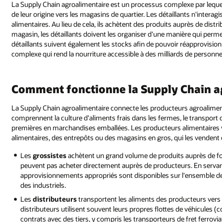
La Supply Chain agroalimentaire est un processus complexe par leque
de leur origine vers les magasins de quartier. Les détaillants n'inter
alimentaires. Au lieu de cela, ils achètent des produits auprès de distr
magasin, les détaillants doivent les organiser d'une manière qui perme
détaillants suivent également les stocks afin de pouvoir réapprovisionn
complexe qui rend la nourriture accessible à des milliards de personn
Comment fonctionne la Supply Chain a
La Supply Chain agroalimentaire connecte les producteurs agroaliment
comprennent la culture d'aliments frais dans les fermes, le transport 
premières en marchandises emballées. Les producteurs alimentaires
alimentaires, des entrepôts ou des magasins en gros, qui les vendent 
Les
grossistes
achètent un grand volume de produits auprès de four
peuvent pas acheter directement auprès de producteurs. En servant 
approvisionnements appropriés sont disponibles sur l'ensemble de l
des industriels.
Les
distributeurs
transportent les aliments des producteurs vers 
distributeurs utilisent souvent leurs propres flottes de véhicules 
contrats avec des tiers, y compris les transporteurs de fret ferrov