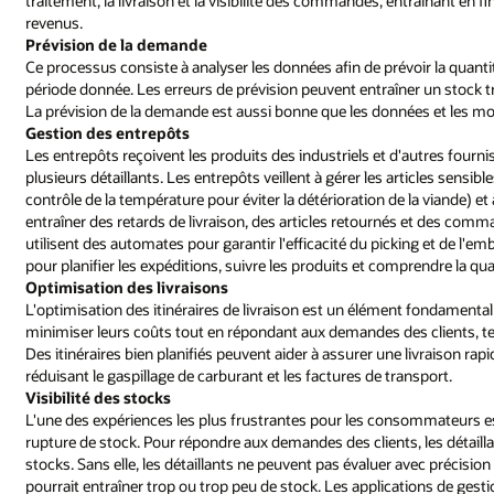
traitement, la livraison et la visibilité des commandes, entraînant en 
revenus.
Prévision de la demande
Ce processus consiste à analyser les données afin de prévoir la quanti
période donnée. Les erreurs de prévision peuvent entraîner un stock t
La prévision de la demande est aussi bonne que les données et les modè
Gestion des entrepôts
Les entrepôts reçoivent les produits des industriels et d'autres fourn
plusieurs détaillants. Les entrepôts veillent à gérer les articles sensib
contrôle de la température pour éviter la détérioration de la viande) et
entraîner des retards de livraison, des articles retournés et des com
utilisent des automates pour garantir l'efficacité du picking et de l'em
pour planifier les expéditions, suivre les produits et comprendre la qu
Optimisation des livraisons
L'optimisation des itinéraires de livraison est un élément fondamental
minimiser leurs coûts tout en répondant aux demandes des clients, tel
Des itinéraires bien planifiés peuvent aider à assurer une livraison rap
réduisant le gaspillage de carburant et les factures de transport.
Visibilité des stocks
L'une des expériences les plus frustrantes pour les consommateurs est
rupture de stock. Pour répondre aux demandes des clients, les détaillant
stocks. Sans elle, les détaillants ne peuvent pas évaluer avec précisio
pourrait entraîner trop ou trop peu de stock. Les applications de gest