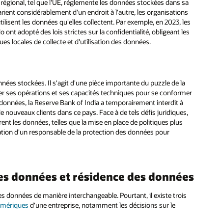
régional, tel que l'UE, réglemente les données stockées dans sa
arient considérablement d'un endroit à l'autre, les organisations
tilisent les données qu'elles collectent. Par exemple, en 2023, les
o ont adopté des lois strictes sur la confidentialité, obligeant les
ues locales de collecte et d'utilisation des données.
es stockées. Il s'agit d'une pièce importante du puzzle de la
er ses opérations et ses capacités techniques pour se conformer
s données, la Reserve Bank of India a temporairement interdit à
 nouveaux clients dans ce pays. Face à de tels défis juridiques,
rent les données, telles que la mise en place de politiques plus
gnation d'un responsable de la protection des données pour
des données et résidence des données
s données de manière interchangeable. Pourtant, il existe trois
numériques
d'une entreprise, notamment les décisions sur le