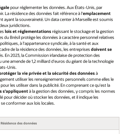
égale
pour réglementer les données. Aux États-Unis, par
r. La résidence des données fait référence à l'
emplacement
 ayant la souveraineté. Un data center à Marseille est soumis
 deux juridictions.
des
lois et réglementations
régissant le stockage et la gestion
es du Brésil protège les données à caractère personnel relatives
politiques, à l'appartenance syndicale, à la santé et aux
 cadre de la résidence des données, les entreprises
doivent se
tés. En 2023, la Commission irlandaise de protection des
u une amende de 1,2 milliard d'euros du géant de la technologie
ats-Unis.
protéger la vie privée et la sécurité des données
à
 largement utiliser les renseignements personnels comme elles le
our les utiliser dans la publicité. En comprenant ce qu'est la
es s'appliquent
à la gestion des données, y compris les normes
clé pour décider où stocker les données, et il indique les
se conformer aux lois locales.
Résidence des données