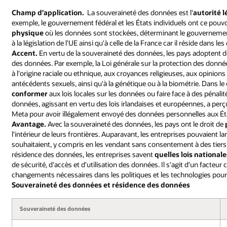
Champ d’application.
La souveraineté des données est l'
autorité l
exemple, le gouvernement fédéral et les États individuels ont ce pouvoi
physique
où les données sont stockées, déterminant le gouvernement
à la législation de l'UE ainsi qu'à celle de la France car il réside dans les
Accent.
En vertu de la souveraineté des données, les pays adoptent 
des données. Par exemple, la Loi générale sur la protection des donné
à l'origine raciale ou ethnique, aux croyances religieuses, aux opinions 
antécédents sexuels, ainsi qu'à la génétique ou à la biométrie. Dans le
conformer
aux lois locales sur les données ou faire face à des pénali
données, agissant en vertu des lois irlandaises et européennes, a perç
Meta pour avoir illégalement envoyé des données personnelles aux Ét
Avantage.
Avec la souveraineté des données, les pays ont le droit de
l'intérieur de leurs frontières. Auparavant, les entreprises pouvaient
souhaitaient, y compris en les vendant sans consentement à des tiers p
résidence des données, les entreprises savent
quelles lois national
de sécurité, d'accès et d'utilisation des données. Il s'agit d'un facteur 
changements nécessaires dans les politiques et les technologies pour 
Souveraineté des données et résidence des données
Souveraineté des données