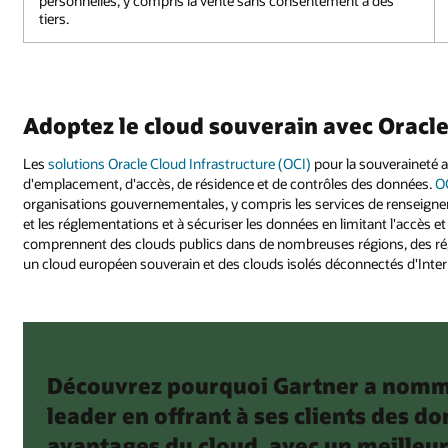
personnelles, y compris la vente sans consentement à des
tiers.
Adoptez le cloud souverain avec Oracl
Les
solutions Oracle Cloud Infrastructure (OCI)
pour la souveraineté a
d'emplacement, d'accès, de résidence et de contrôles des données.
O
organisations gouvernementales, y compris les services de renseignemen
et les réglementations et à sécuriser les données en limitant l'accès et
comprennent des clouds publics dans de nombreuses régions, des régi
un cloud européen souverain et des clouds isolés déconnectés d'Inter
Découvrez pourquoi Gartner a nommé 
leader en offrant à ses clients des 
avantages du cloud, avec un meilleur 