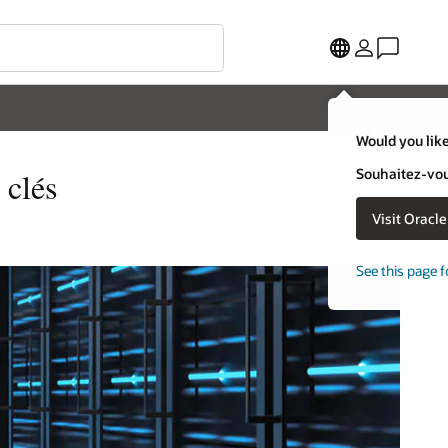
Would you like
Souhaitez-vous
 clés
Visit Oracl
See this page f