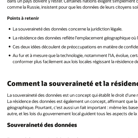
dans un pays doivent y rester. Certaines nations exigent simplement 
comme la Russie, insistent pour que les données de leurs citoyens so
Points à retenir
La souveraineté des données concerne la juridiction légale.
La résidence des données reflète l'emplacement géographique où 
Ces deux idées découlent de préoccupations en matière de confiden
Au fur et à mesure que la technologie, notamment l'IA, évolue, cer
conformer plus facilement aux lois locales régissant la résidence de
Comment la souveraineté et la résidenc
La souveraineté des données est un concept qui établit le droit d'une n
La résidence des données est également un concept, affirmant que la 
géographique. Pourtant, c'est aussi un fait important : même les base
autre, et les lois du gouvernement local guident tous les aspects de l
Souveraineté des données