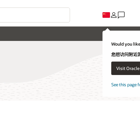
C
uld you like to visit an Oracle country site closer to you?
想访问附近国家/地区的 Oracle 网站吗？
Visit Oracle United States
不，我要留在这里
e this page for a different country/region