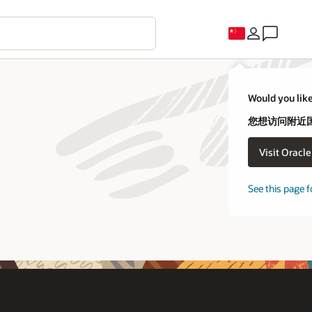
Would you like
您想访问附近国家
Visit Oracl
See this page f