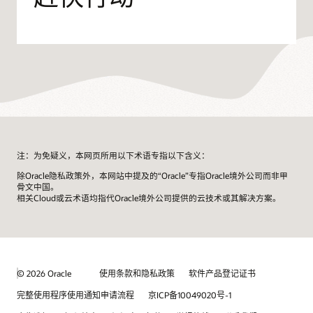
一
步：
评
估
当
前
的
基
础
设
施。
注：为免疑义，本网页所用以下术语专指以下含义：
第
除Oracle隐私政策外，本网站中提及的“Oracle”专指Oracle境外公司而非甲
二
骨文中国。
步：
相关Cloud或云术语均指代Oracle境外公司提供的云技术或其解决方案。
定
义
迁
移
策
© 2026 Oracle
使用条款和隐私政策
软件产品登记证书
略。
第
完整使用程序使用通知申请流程
京ICP备10049020号-1
三