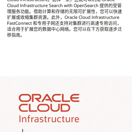
迁
Cloud Infrastructure Search with OpenSearch 提供的受管
移
理服务功能。借助计算和存储的无限可扩展性，您可以快速
到
扩展或收缩集群资源。此外，Oracle Cloud Infrastructure
Oracle
FastConnect 和专用子网还支持对集群进行高速专用访问，
Cloud
适合用于扩展您的数据中心网络。您可以在下方获取逐步迁
Infrastructure
移指南。
制
定
计
划
时
需
要
考
虑
的
步
骤，
可
分
为
四