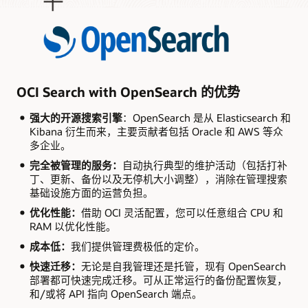
大
类：
A)
计
划；
B)
准
OCI Search with OpenSearch 的优势
备；
C)
强大的开源搜索引擎
：OpenSearch 是从 Elasticsearch 和
执
Kibana 衍生而来，主要贡献者包括 Oracle 和 AWS 等众
行；
多企业。
D)
完全被管理的服务：
自动执行典型的维护活动（包括打补
验
丁、更新、备份以及无停机大小调整），消除在管理搜索
证。
基础设施方面的运营负担。
然
后
优化性能：
借助 OCI 灵活配置，您可以任意组合 CPU 和
是
RAM 以优化性能。
按
成本低：
我们提供管理费极低的定价。
类
别
快速迁移：
无论是自我管理还是托管，现有 OpenSearch
细
部署都可快速完成迁移。可从正常运行的备份配置恢复，
分
和/或将 API 指向 OpenSearch 端点。
的