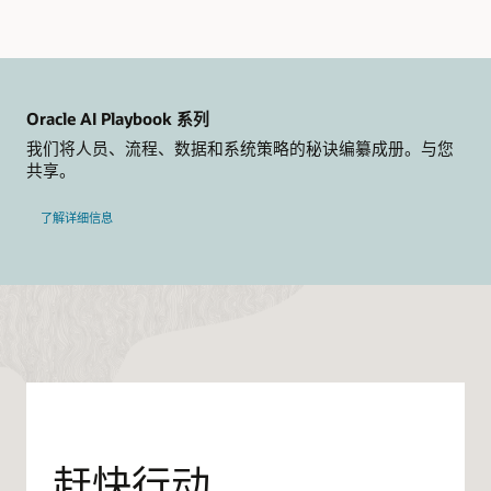
一
系
列
步
骤。
Oracle AI Playbook 系列
A
我们将人员、流程、数据和系统策略的秘诀编纂成册。与您
类：
共享。
规
划
了解详细信息
（这
个
类
别
以
放
大
镜
来
表
示）
赶快行动
第