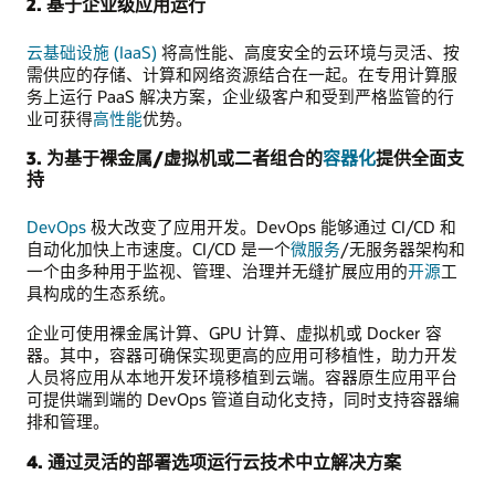
2. 基于企业级应用运行
云基础设施 (IaaS)
将高性能、高度安全的云环境与灵活、按
需供应的存储、计算和网络资源结合在一起。在专用计算服
务上运行 PaaS 解决方案，企业级客户和受到严格监管的行
业可获得
高性能
优势。
3. 为基于裸金属/虚拟机或二者组合的
容器化
提供全面支
持
DevOps
极大改变了应用开发。DevOps 能够通过 CI/CD 和
自动化加快上市速度。CI/CD 是一个
微服务
/无服务器架构和
一个由多种用于监视、管理、治理并无缝扩展应用的
开源
工
具构成的生态系统。
企业可使用裸金属计算、GPU 计算、虚拟机或 Docker 容
器。其中，容器可确保实现更高的应用可移植性，助力开发
人员将应用从本地开发环境移植到云端。容器原生应用平台
可提供端到端的 DevOps 管道自动化支持，同时支持容器编
排和管理。
4. 通过灵活的部署选项运行云技术中立解决方案