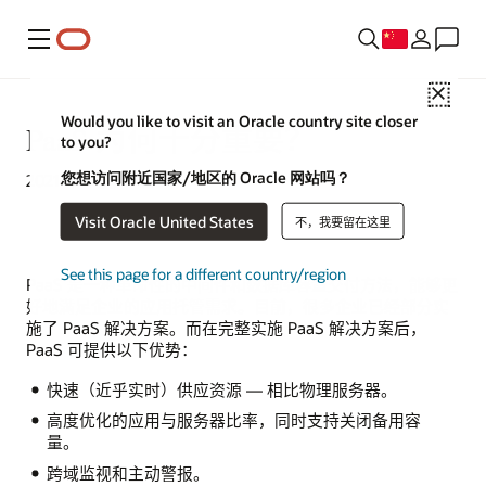
菜单
Close
Would you like to visit an Oracle country site closer
PaaS 为何十分重要？
to you?
您想访问附近国家/地区的 Oracle 网站吗？
2021 年 11 月 11 日
Visit Oracle United States
不，我要留在这里
See this page for a different country/region
PaaS 是一种革命性的中间件和数据库容量交付方法，能够更
好地满足企业的应用托管需求。目前，很多企业已经部分实
施了 PaaS 解决方案。而在完整实施 PaaS 解决方案后，
PaaS 可提供以下优势：
快速（近乎实时）供应资源 — 相比物理服务器。
高度优化的应用与服务器比率，同时支持关闭备用容
量。
跨域监视和主动警报。