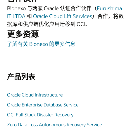
Bionexo 与两家 Oracle 认证合作伙伴（
Furushima
IT LTDA
和
Oracle Cloud Lift Services
）合作，将数
据库和供应链优化应用迁移到 OCI。
更多资源
了解有关 Bionexo 的更多信息
产品列表
Oracle Cloud Infrastructure
Oracle Enterprise Database Service
OCI Full Stack Disaster Recovery
Zero Data Loss Autonomous Recovery Service