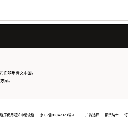
境外公司而非甲骨文中国。
决方案。
程序使用通知申请流程
京ICP备10049020号-1
广告选择
招贤纳士
订