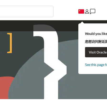
Would you like
您想访问附近国家
Visit Oracl
See this page f