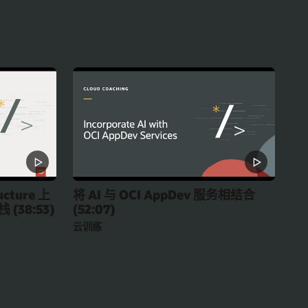
ucture 上
将 AI 与 OCI AppDev 服务相结合
(38:53)
(52:07)
云训练