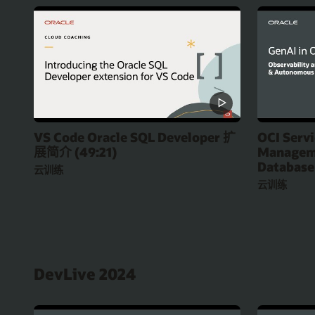
VS Code Oracle SQL Developer 扩
OCI Serv
展简介 (49:21)
Managem
Database
云训练
云训练
DevLive 2024