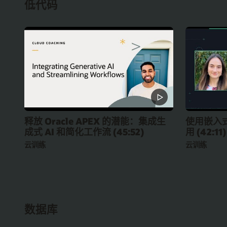
低代码
释放 Oracle APEX 的潜能：集成生
使用嵌入式
成式 AI 和简化工作流 (45:52)
用 (42:11)
云训练
云训练
数据库