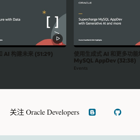
AI 构建未来 (51:29)
使用生成式 AI 和更多功
MySQL AppDev (32:38)
Events
关注 Oracle Developers
阅
查
读
看
我
GitHub
们
的
博