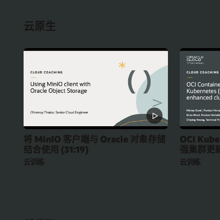
云原生
将 MinIO 客户端与 Oracle 对象存储
OCI Kube
结合使用 (31:19)
强集群更新 
云训练
云训练