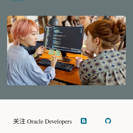
Developer
Coaching
系
列
的
信
息
关注 Oracle Developers
阅
查
读
看
我
GitHub