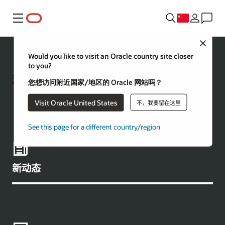
菜单
Close
Would you like to visit an Oracle country site closer
to you?
利用 Oracle AI Database 进行构建
您想访问附近国家/地区的 Oracle 网站吗？
Visit Oracle United States
不，我要留在这里
See this page for a different country/region
新动态