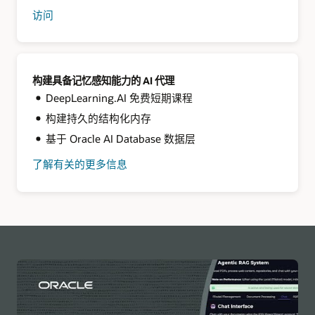
访问
LangChain
+
Oracle
AI
Database
的
构建具备记忆感知能力的 AI 代理
代
DeepLearning.AI 免费短期课程
码
库
构建持久的结构化内存
基于 Oracle AI Database 数据层
了解有关
的更多信息
构
建
内
存
感
知
型
代
理