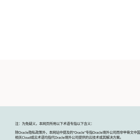
注：为免疑义，本网页所用以下术语专指以下含义：
除Oracle隐私政策外，本网站中提及的“Oracle”专指Oracle境外公司而非甲骨文中
相关Cloud或云术语均指代Oracle境外公司提供的云技术或其解决方案。