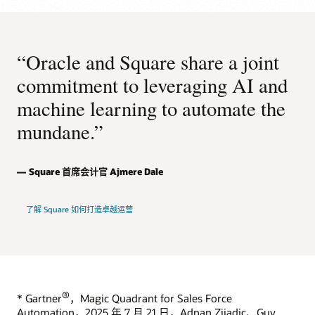
“Oracle and Square share a joint
commitment to leveraging AI and
machine learning to automate the
mundane.”
Square 首席会计官 Ajmere Dale
了解 Square 如何打造卓越运营
®
* Gartner
，Magic Quadrant for Sales Force
Automation，2025 年 7 月 21 日，Adnan Zijadic、Guy