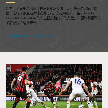
作为一个深受全球球迷关注的足球赛事，英超联赛通过使用数
据，让球迷更近距离地欣赏比赛。英超联赛利用基于 Oracle
Cloud Infrastructure 的人工智能和分析的力量，带领球迷更深入
了解球队和球员表现。
免费预约观看 Analytics Platform 演示