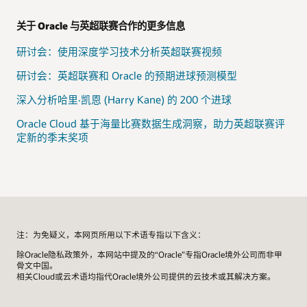
关于 Oracle 与英超联赛合作的更多信息
研讨会：使用深度学习技术分析英超联赛视频
研讨会：英超联赛和 Oracle 的预期进球预测模型
深入分析哈里·凯恩 (Harry Kane) 的 200 个进球
Oracle Cloud 基于海量比赛数据生成洞察，助力英超联赛评
定新的季末奖项
注：为免疑义，本网页所用以下术语专指以下含义：
除Oracle隐私政策外，本网站中提及的“Oracle”专指Oracle境外公司而非甲
骨文中国。
相关Cloud或云术语均指代Oracle境外公司提供的云技术或其解决方案。