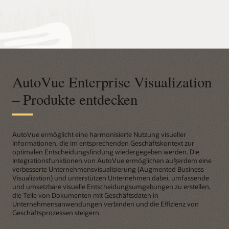
AutoVue Enterprise Visualization
– Produkte entdecken
AutoVue ermöglicht eine harmonisierte Nutzung visueller
Informationen, die im entsprechenden Geschäftskontext zur
optimalen Entscheidungsfindung wiedergegeben werden. Die
Integrationsfunktionen von AutoVue ermöglichen außerdem eine
verbesserte Unternehmensvisualisierung (Augmented Business
Visualization) und unterstützen Unternehmen dabei, umfassende
und umsetzbare visuelle Entscheidungsumgebungen zu erstellen,
die Teile von Dokumenten mit Geschäftsdaten in
Unternehmensanwendungen verbinden und die Effizienz von
Geschäftsprozessen steigern.