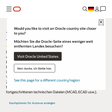
Menü
Close
AutoVue Enterprise Visualization
Would you like to visit an Oracle country site closer
to you?
– Lösungen
Möchten Sie die Oracle-Seite eines weniger weit
entfernten Landes besuchen?
Die AutoVue Enterprise Visualization-Lösungen von Oracle
Visit Oracle United States
wurden entwickelt, um die heutigen Herausforderungen in den
Bereichen Informationsaustausch und Zusammenarbeit zu
bewältigen. Oracle AutoVue-Anwendungen können Ihre
Nein danke, ich bleibe hier.
Geschäftsvorgänge transformieren, indem sie eine einzige
Visualisierungsplattform für Anzeige, Druck und sichere
See this page for a different country/region
Zusammenarbeit an praktisch jedem Dokumententyp
bereitstellen, von Backoffice-Dokumenten bis hin zu
fortgeschrittenen technischen Dateien (MCAD, ECAD usw.).
Kaufoptionen für Autovue anzeigen