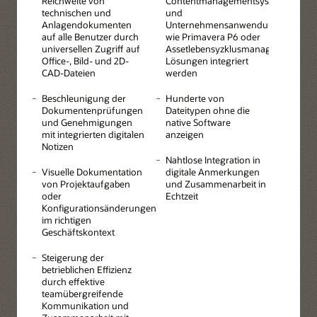
Reichweite von
Contentmanagementsysteme
technischen und
und
Anlagendokumenten
Unternehmensanwendungen
auf alle Benutzer durch
wie Primavera P6 oder
universellen Zugriff auf
Assetlebensyzklusmanagement-
Office-, Bild- und 2D-
Lösungen integriert
CAD-Dateien
werden
Beschleunigung der
Hunderte von
Dokumentenprüfungen
Dateitypen ohne die
und Genehmigungen
native Software
mit integrierten digitalen
anzeigen
Notizen
Nahtlose Integration in
Visuelle Dokumentation
digitale Anmerkungen
von Projektaufgaben
und Zusammenarbeit in
oder
Echtzeit
Konfigurationsänderungen
im richtigen
Geschäftskontext
Steigerung der
betrieblichen Effizienz
durch effektive
teamübergreifende
Kommunikation und