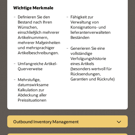
Wichtige Merkmale
Definieren Sie den
Fähigkeit zur
Bestand nach Ihren
Verwaltung von
Wünschen,
Konsignations- und
einschließlich mehrerer
lieferantenverwalteten
Artikelnummern,
Beständen
mehrerer Maßeinheiten
und mehrsprachiger
Generieren Sie eine
Artikelbeschreibungen.
vollständige
Verfolgungshistorie
Umfangreiche Artikel-
eines Artikels
Querverweise
(besonders wertvoll für
Rücksendungen,
Garantien und Rückrufe)
Mehrstufige,
datumswirksame
Kalkulation zur
Abdeckung aller
Preissituationen
Outbound Inventory Management
Lieferanten stärken