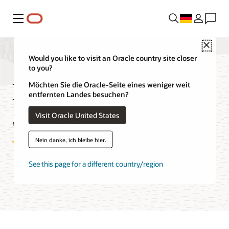
Menü
Close
Would you like to visit an Oracle country site closer
to you?
Blockchain Platform
Möchten Sie die Oracle-Seite eines weniger weit
entfernten Landes besuchen?
Service – Funktionen
Visit Oracle United States
Nein danke, ich bleibe hier.
See this page for a different country/region
Blockchain Free Tier testen