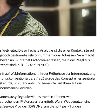
 Web leitet. Die einfachste Analogie ist die einer Kontaktliste auf
n jedoch bestimmte Telefonnummern oder Adressen. Vereinfacht
rbeiten an IP(Internet Protocol)-Adressen, die in der Regel aus
nnt sind (z. B. 123.456.789.100).
ff auf Webinformationen. In der Frühphase der Internetnutzung
ennungskonventionen. Erst 1983 wurde das Konzept eines zentralen
det wurde, um Standards und bewährte Verfahren auf die
enommenen Leitlinien.
amen ausgelegt, die wir uns merken können, wie
sprechenden IP-Adressen verknüpft. Wenn Webbenutzer einen
 Service Provider (ISP) DNS, um die richtige IP für den