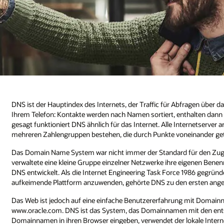
DNS ist der Hauptindex des Internets, der Traffic für Abfragen über das
Ihrem Telefon: Kontakte werden nach Namen sortiert, enthalten dan
gesagt funktioniert DNS ähnlich für das Internet. Alle Internetserver a
mehreren Zahlengruppen bestehen, die durch Punkte voneinander getre
Das Domain Name System war nicht immer der Standard für den Zugri
verwaltete eine kleine Gruppe einzelner Netzwerke ihre eigenen Ben
DNS entwickelt. Als die Internet Engineering Task Force 1986 gegrün
aufkeimende Plattform anzuwenden, gehörte DNS zu den ersten ang
Das Web ist jedoch auf eine einfache Benutzererfahrung mit Domainn
www.oracle.com. DNS ist das System, das Domainnamen mit den ent
Domainnamen in ihren Browser eingeben, verwendet der lokale Internet