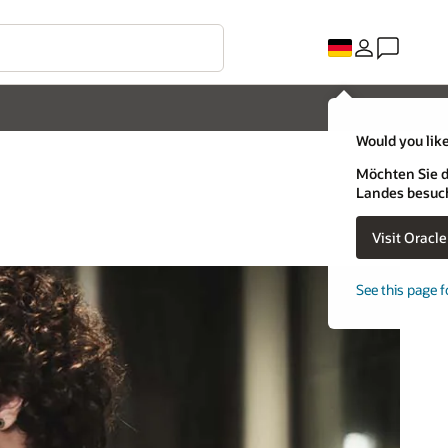
Would you like
Möchten Sie d
Landes besuc
Visit Oracl
See this page f