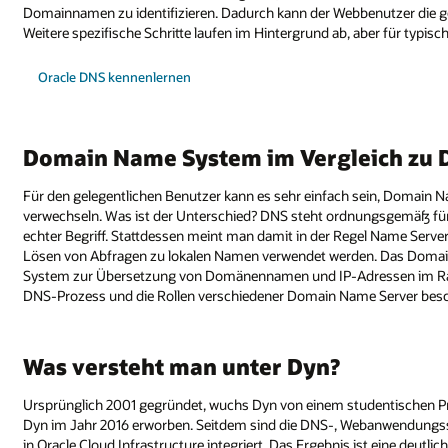
Domainnamen zu identifizieren. Dadurch kann der Webbenutzer die g
Weitere spezifische Schritte laufen im Hintergrund ab, aber für typisch
Oracle DNS kennenlernen
Domain Name System im Vergleich zu
Für den gelegentlichen Benutzer kann es sehr einfach sein, Doma
verwechseln. Was ist der Unterschied? DNS steht ordnungsgemäß fü
echter Begriff. Stattdessen meint man damit in der Regel Name Server
Lösen von Abfragen zu lokalen Namen verwendet werden. Das Domain
System zur Übersetzung von Domänennamen und IP-Adressen im Ra
DNS-Prozess und die Rollen verschiedener Domain Name Server besc
Was versteht man unter Dyn?
Ursprünglich 2001 gegründet, wuchs Dyn von einem studentischen P
Dyn im Jahr 2016 erworben. Seitdem sind die DNS-, Webanwendungssi
in Oracle Cloud Infrastructure integriert. Das Ergebnis ist eine deutlic