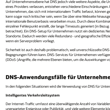
Auf Unternehmensebene hat DNS jedoch viele weitere Aspekte, die 
eines Providers verlassen, entstehen verschiedene Einschränkungen. Be
Unternehmen, das sich mit internationalem Traffic befasst, können 
kann sogar noch kritischer sein, wenn Sie über eine Webseite hinaus
internationale Benutzerbasis verarbeiten muss. Durch diese Kombinat
einzelner Fehlerpunkt erstellt, der lange Timeouts generiert (in Bezug
betrachtet). Ein DNS-Setup für Unternehmen nutzt ein dediziertes N
Standorte. Dadurch werden viele Redundanz- und geografische Effizie
wenn ein Serverproblem vorliegt.
Sicherheit ist auch deshalb problematisch, weil unverschlüsselte 
Begegnungen führen kann. DNS-Services für Unternehemen verfügen o
(DDoS-)Angriffe, die mehrere Ebenen bieten, um die Auswirkungen vo
DNS-Anwendungsfälle für Unternehm
In den folgenden Situationen wird die Verwendung von DNS für Unter
Intelligentes Verkehrsleitsystem
Der Internet-Traffic umfasst eine überwältigende Anzahl von Variabl
unerwarteter Ereignisse oder Publizität, und viele weitere Elemente k