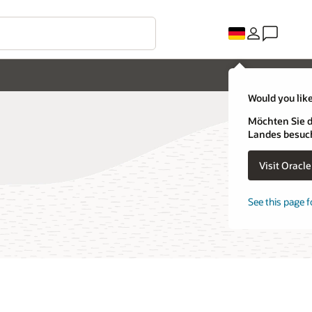
Would you like
Möchten Sie d
Landes besuc
Visit Oracl
See this page f