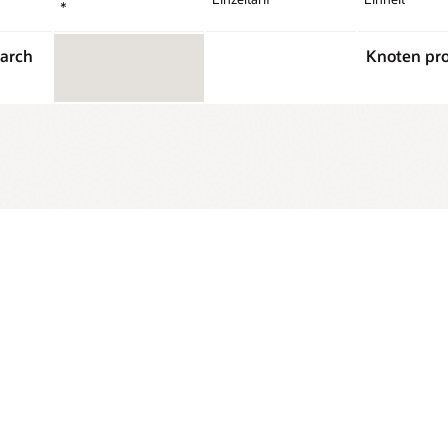
*
earch
Knoten pr