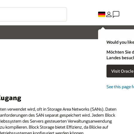
Would you like
Möchten Sie d
Landes besuc
Visit Oracl
See this page f
 Zugang
aten verwendet wird, oft in Storage Area Networks (SANs). Daten
enzanforderungen des SAN separat gespeichert wird. Jedem Block
etriebssystem des Servers gesteuerten Verwaltungsanwendung
 kompilieren. Block Storage bietet Effizienz, da Blöcke auf
 Betriebssystemen konfiguriert werden können.