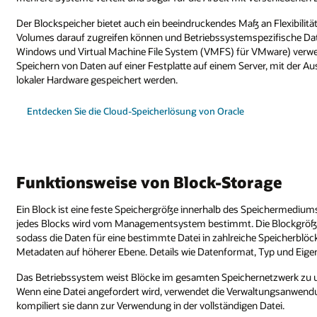
Der Blockspeicher bietet auch ein beeindruckendes Maß an Flexibilit
Volumes darauf zugreifen können und Betriebssystemspezifische Da
Windows und Virtual Machine File System (VMFS) für VMware) verw
Speichern von Daten auf einer Festplatte auf einem Server, mit der A
lokaler Hardware gespeichert werden.
Entdecken Sie die Cloud-Speicherlösung von Oracle
Funktionsweise von Block-Storage
Ein Block ist eine feste Speichergröße innerhalb des Speichermediums, 
jedes Blocks wird vom Managementsystem bestimmt. Die Blockgröße i
sodass die Daten für eine bestimmte Datei in zahlreiche Speicherblöck
Metadaten auf höherer Ebene. Details wie Datenformat, Typ und Eig
Das Betriebssystem weist Blöcke im gesamten Speichernetzwerk zu und
Wenn eine Datei angefordert wird, verwendet die Verwaltungsanwendun
kompiliert sie dann zur Verwendung in der vollständigen Datei.