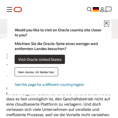
Menü
Close
Would you like to visit an Oracle country site closer
to you?
Möchten Sie die Oracle-Seite eines weniger weit
entfernten Landes besuchen?
Die 10 wichtigsten Vorteile
Visit Oracle United States
von Cloud-Computing
Nein danke, ich bleibe hier.
See this page for a different country/region
Cloud-Computing
kommt Unternehmen in vielerlei
Hinsicht zugute. Tatsächlich sind die Vorteile so zahlreich,
dass es fast unmöglich ist, den Geschäftsbetrieb nicht auf
eine cloudbasierte Plattform zu verlagern. Und doch
verlassen sich viele Unternehmen auf veraltete und
ineffiziente Prozesse, weil sie die Vorteile nicht verstehen.