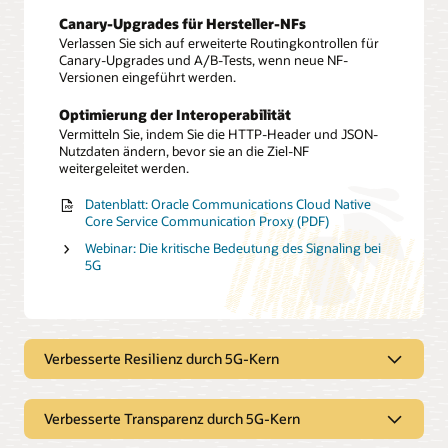
Canary-Upgrades für Hersteller-NFs
Verlassen Sie sich auf erweiterte Routingkontrollen für
Canary-Upgrades und A/B-Tests, wenn neue NF-
Versionen eingeführt werden.
Optimierung der Interoperabilität
Vermitteln Sie, indem Sie die HTTP-Header und JSON-
Nutzdaten ändern, bevor sie an die Ziel-NF
weitergeleitet werden.
Datenblatt: Oracle Communications Cloud Native
Core Service Communication Proxy (PDF)
Webinar: Die kritische Bedeutung des Signaling bei
5G
Verbesserte Resilienz durch 5G-Kern
Verbesserte Transparenz durch 5G-Kern
Verbesserung der Resilienz