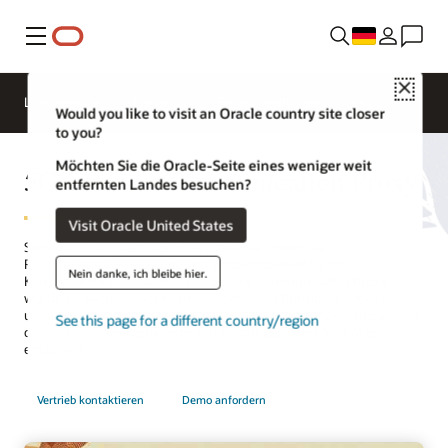
Menü
Close
Lösungen
Materialien
Beratungsdienste
Would you like to visit an Oracle country site closer
to you?
Möchten Sie die Oracle-Seite eines weniger weit
5G Service Communication Proxy
entfernten Landes besuchen?
Visit Oracle United States
Sichern und verwalten Sie 5G-Netzwerke, indem Sie
Routingkontrolle, Resilienz und Beobachtbarkeit für Ihr
Nein danke, ich bleibe hier.
Kernnetzwerk bereitstellen. Der Service Communication Proxy
wurde als Microservice nach Cloud-nativen Prinzipien entwickelt
und nutzt 5G-Awareness, um viele Herausforderungen anzugehen,
See this page for a different country/region
die durch die servicebasierte Architektur (SBA) des 5G-Cores
entstehen.
Vertrieb kontaktieren
Demo anfordern