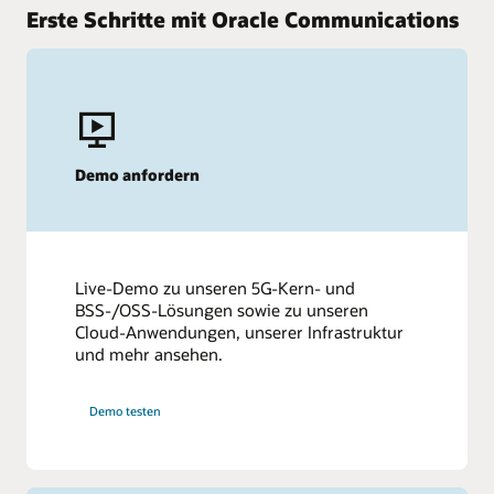
suchen die Netzwerkbetreiber nach Wegen, Ihren Kunden
Erste Schritte mit Oracle Communications
preisgünstige und flexible Angebote zu bieten.
Weitere Einblicke
Erfahren Sie mehr über Oracle Financial Services Lending
and Leasing (PDF)
Gartner Magic Quadrant für den digitalen Handel
Demo anfordern
Live-Demo zu unseren 5G-Kern- und
BSS-/OSS-Lösungen sowie zu unseren
Cloud-Anwendungen, unserer Infrastruktur
und mehr ansehen.
Demo testen