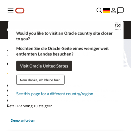
Menü
Close
Übersicht
Lösungen
Sektoren
Would you like to visit an Oracle country site closer
to you?
Möchten Sie die Oracle-Seite eines weniger weit
Einzelhandelsplanung und -
entfernten Landes besuchen?
optimierung
Visit Oracle United States
Nein danke, ich bleibe hier.
Wechseln Sie von einem produktzentrierten
Warenplanungsprozess zu einem kundenorientierten. Definieren
See this page for a different country/region
Sie Ihr Sortiment, Ihre Positionierung, die Preisgestaltung,
Werbeaktionen und Produktlebenszyklen, um die Rentabilität mit
Retail Planning zu steigern.
Demo anfordern