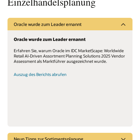
Einzelhandelsplanung
Optimization abrufen (PDF)
Oracle wurde zum Leader ernannt
Oracle wurde zum Leader ernannt
Erfahren Sie, warum Oracle im IDC MarketScape: Worldwide
Retail AI-Driven Assortment Planning Solutions 2025 Vendor
Assessment als Marktführer ausgezeichnet wurde.
Auszug des Berichts abrufen
Neun Tipps zur Sortimentsplanung