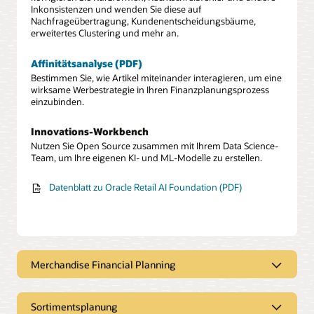
Inkonsistenzen und wenden Sie diese auf
Nachfrageübertragung, Kundenentscheidungsbäume,
erweitertes Clustering und mehr an.
Affinitätsanalyse (PDF)
Bestimmen Sie, wie Artikel miteinander interagieren, um eine
wirksame Werbestrategie in Ihren Finanzplanungsprozess
einzubinden.
Innovations-Workbench
Nutzen Sie Open Source zusammen mit Ihrem Data Science-
Team, um Ihre eigenen KI- und ML-Modelle zu erstellen.
Datenblatt zu Oracle Retail AI Foundation (PDF)
Merchandise Financial Planning
Oracle Retail Merchandise Financial
Planning verbessert die
Sortimentsplanung