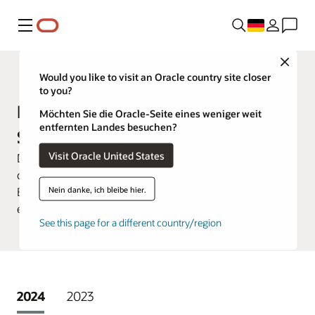
Menü
Close
Kundenauszeichnungen
Would you like to visit an Oracle country site closer
to you?
Frühere Gewinner der
Möchten Sie die Oracle-Seite eines weniger weit
entfernten Landes besuchen?
Sustainability Awards
Visit Oracle United States
Die Oracle Sustainability Awards zeichnen Kunden aus,
die mit Oracle Lösungen Nachhaltigkeit in ihre
Nein danke, ich bleibe hier.
Betriebsabläufe integrieren, ihre Nachhaltigkeitsziele
erreichen und eine nachhaltigere Zukunft gestalten.
See this page for a different country/region
2024
2023