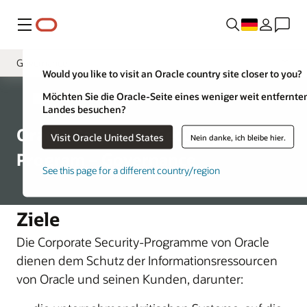
Menü
Governance
Would you like to visit an Oracle country site closer to you?
Chief Security Officer
Möchten Sie die Oracle-Seite eines weniger weit entfernte
Unternehmens-
Landes besuchen?
Oracle Product Security
Oracle Corporate Security
Visit Oracle United States
Nein danke, ich bleibe hier.
Global Physical Security
Program – Governance
Global Trade Compliance
See this page for a different country/region
Corporate Security Architecture
Ziele
Business Assessment and Audit
Die Corporate Security-Programme von Oracle
dienen dem Schutz der Informationsressourcen
von Oracle und seinen Kunden, darunter: