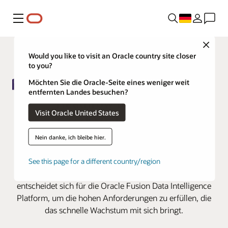
Menü
Close
Would you like to visit an Oracle country site closer
to you?
Möchten Sie die Oracle-Seite eines weniger weit
entfernten Landes besuchen?
Heathrow bewältigt
Visit Oracle United States
Geschäftsboom mit
umfassenderen ERP- und HCM-
Nein danke, ich bleibe hier.
Analysen
See this page for a different country/region
Einer der verkehrsreichsten Flughäfen der Welt
entscheidet sich für die Oracle Fusion Data Intelligence
Platform, um die hohen Anforderungen zu erfüllen, die
das schnelle Wachstum mit sich bringt.