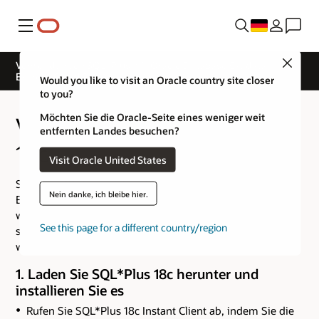
Menü
Close
Verwenden von SQL*Plus mit Oracle Database Exadata
Express Cloud Service
Would you like to visit an Oracle country site closer
to you?
Möchten Sie die Oracle-Seite eines weniger weit
Verbindung zu SQL*Plus
entfernten Landes besuchen?
18c
Visit Oracle United States
SQL*Plus 18c kann sich mit Oracle Database Exadata
Nein danke, ich bleibe hier.
Express Cloud Service verbinden. Die Netzwerksicherheit
wird mithilfe eines von Oracle angelegten Wallets
See this page for a different country/region
sichergestellt, das vom Datenbankdienst heruntergeladen
werden kann.
1. Laden Sie SQL*Plus 18c herunter und
installieren Sie es
Rufen Sie SQL*Plus 18c Instant Client ab, indem Sie die