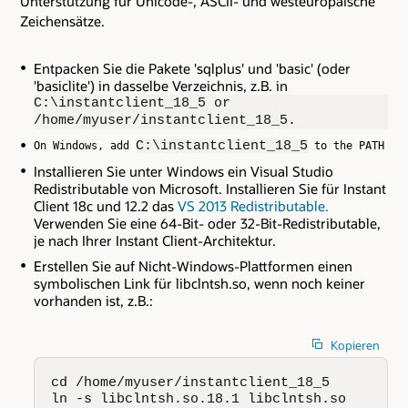
Unterstützung für Unicode-, ASCII- und westeuropäische
Zeichensätze.
Entpacken Sie die Pakete 'sqlplus' und 'basic' (oder
'basiclite') in dasselbe Verzeichnis, z.B. in
C:\instantclient_18_5 or
/home/myuser/instantclient_18_5.
C:\instantclient_18_5
On Windows, add 
 to the PATH va
Installieren Sie unter Windows ein Visual Studio
Redistributable von Microsoft. Installieren Sie für Instant
Client 18c und 12.2 das
VS 2013 Redistributable.
Verwenden Sie eine 64-Bit- oder 32-Bit-Redistributable,
je nach Ihrer Instant Client-Architektur.
Erstellen Sie auf Nicht-Windows-Plattformen einen
symbolischen Link für libclntsh.so, wenn noch keiner
vorhanden ist, z.B.:
Kopieren
cd /home/myuser/instantclient_18_5

ln -s libclntsh.so.18.1 libclntsh.so
