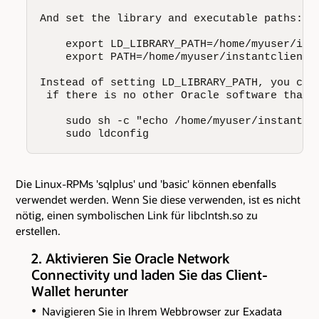
And set the library and executable paths:

    export LD_LIBRARY_PATH=/home/myuser/inst
    export PATH=/home/myuser/instantclient_1
Instead of setting LD_LIBRARY_PATH, you coul
 if there is no other Oracle software that w
    sudo sh -c "echo /home/myuser/instantcli
    sudo ldconfig
Die Linux-RPMs 'sqlplus' und 'basic' können ebenfalls
verwendet werden. Wenn Sie diese verwenden, ist es nicht
nötig, einen symbolischen Link für libclntsh.so zu
erstellen.
2. Aktivieren Sie Oracle Network
Connectivity und laden Sie das Client-
Wallet herunter
Navigieren Sie in Ihrem Webbrowser zur Exadata