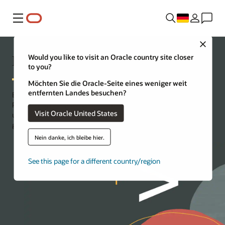
Menü
Close
Erste Schritte mit Blockchain
Would you like to visit an Oracle country site closer
to you?
Möchten Sie die Oracle-Seite eines weniger weit
entfernten Landes besuchen?
Entwickeln Sie DApps auf Oracle Fusion Cloud Blockchain
Platform. Schnellere Ergebnisse für schnelle Experimente liefern
Visit Oracle United States
und ein vertrauenswürdiges Blockchain-Netzwerk für
geschäftskritische Bereitstellungen nutzen.
Nein danke, ich bleibe hier.
See this page for a different country/region