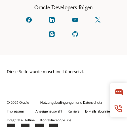
Oracle Developers folgen
Kontaktieren
Kontaktieren
Auf
Folgen
Sie
Sie
YouTube
Sie
uns
uns
anschauen
uns
auf
auf
auf
Lesen
Überprüfen
facebook
linkedIn
X
Sie
Sie
(früher
unsere
auf
bekannt
Blogs
GitHub
als
Twitter)
Diese Seite wurde maschinell übersetzt.
© 2026 Oracle
Nutzungsbedingungen und Datenschutz
Impressum
Anzeigenauswahl
Karriere
E-Mails abonnieren
Integritäts-Hotline
Kontaktieren Sie uns