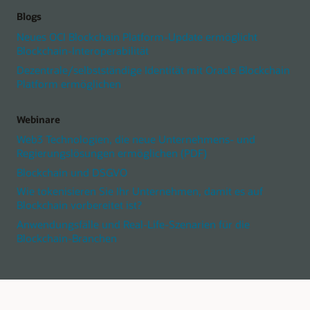
Blogs
Neues OCI Blockchain Platform-Update ermöglicht
Blockchain-Interoperabilität
Dezentrale/selbstständige Identität mit Oracle Blockchain
Platform ermöglichen
Webinare
Web3 Technologien, die neue Unternehmens- und
Regierungslösungen ermöglichen (PDF)
Blockchain und DSGVO
Wie tokenisieren Sie Ihr Unternehmen, damit es auf
Blockchain vorbereitet ist?
Anwendungsfälle und Real-Life-Szenarien für die
Blockchain-Branchen