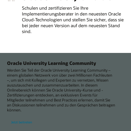
Schulen und zertifizieren Sie Ihre
Implementierungsberater in den neuesten Oracle
Cloud-Technologien und stellen Sie sicher, dass sie
bei jeder neuen Version auf dem neuesten Stand
sind.
Oracle University Learning Community
Werden Sie Teil der Oracle University Learning Community –
einem globalen Netzwerk von über zwei Millionen Fachleuten
–, um sich mit Kollegen und Experten zu vernetzen, Wissen
auszutauschen und zusammenzuarbeiten. In diesem
Onlinebereich können Sie Oracle University-Kurse und -
Zertifizierungen entdecken, an exklusiven Events für
Mitglieder teilnehmen und Best Practices erlernen, damit Sie
an Diskussionen teilnehmen und zu den Gesprächen beitragen
können.
Jetzt beitreten