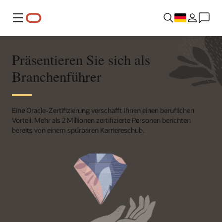
Menü
Präsentieren Sie sich als
Branchenführer
Eine Oracle-Zertifizierung verschafft Ihnen einen beruflichen
Vorteil. Mehr als 2 Millionen zertifizierte Personen berichten
bereits von einem spürbaren Karriereschub.