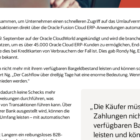
s Umlaufvermögen zu ermöglichen, indem sie
gen automatisieren.
 die branchenführende virtuelle
lichen, End-to-End-Zahlungen an Zulieferer
ab Rondy Ng, Executive Vice President
nd können so den Cashflow und ihr
deutung. Wenn man ihn bewahren kann, können
ufer müssen ihre
gen nicht mehr mit ihrem
baren Bargeldbestand
 und können so den