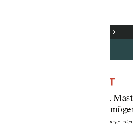
 Mastercard erleichtern Kunden den
rmögen
ungen erleichtern Ihnen die Steuerung des Cashflows – und das all