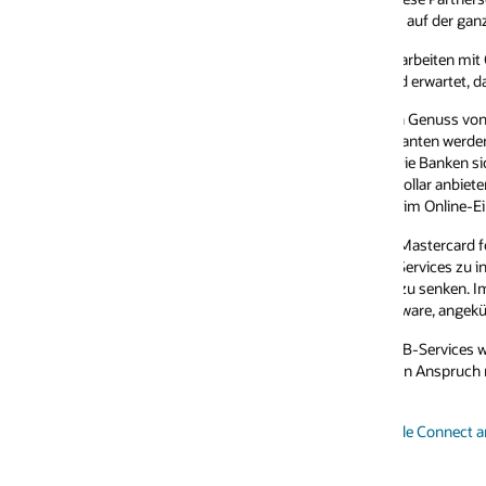
f der ganzen Welt diese Möglichkeit zur Verfügung zu stellen.“
rbeiten mit Oracle zusammen, um die Benutzererfahrung zu verbessern u
d erwartet, dass bald weitere Anbieter die Lösung bereitstellen werden.
 Genuss von verbesserten Zahlungsbedingungen und finanziellen Rabatte
ranten werden sofort von der Bank des Karteninhabers bezahlt. Dadurch
Die Banken sichern sich einen neuen Kanal,über den sie ihre Zahlungsdi
Dollar anbieten können. Den Banken ist bewusst, dass gewerbliche Käufer
im Online-Einkauf als Verbraucher.
Mastercard folgt ähnlichen Partnerschaften, die Oracle letztes Jahr mit
ervices zu integrieren, die Einkauf, Verkauf, Finanzierung, Fakturierung 
zu senken. Im August wurde eine eine ähnliche Partnerschaft mit Avalara
are, angekündigt.
-Services weiter diversifizieren und skalieren, indem wir sie dort anbiete
in Anspruch nehmen, Lieferungen verschicken, Steuern zahlen und mehr“, 
cle Connect anzeigen