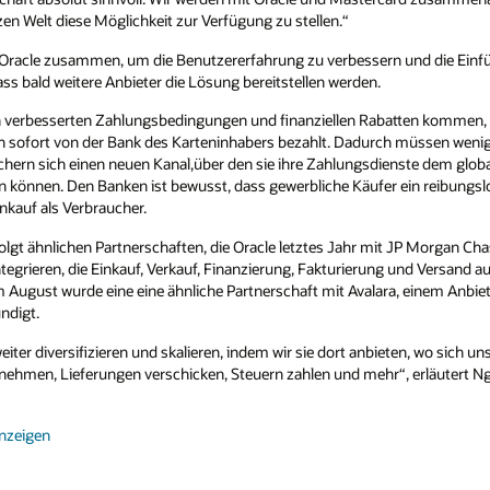
nd die Einführung virtueller Zahlungskarten
n kommen, profitieren auch die Lieferanten
 müssen weniger ausstehende Zahlungen
enste dem globalen B2B-Markt mit einem Volumen
 ein reibungsloses E-Commerce-Erlebnis
 JP Morgan Chase und FedEx angekündigt hat, um
und Versand automatisieren, um die Kosten für
, einem Anbieter von Steuercompliance-
n, wo sich unsere Kunden befinden – dort, wo sie
erläutert Ng.