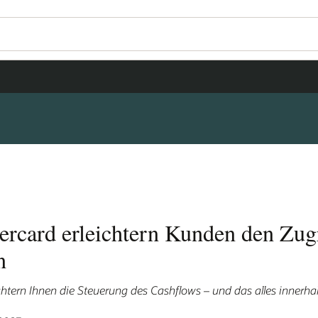
Wo
Mö
La
Se
 Zugriff auf ihr
es innerhalb Ihres ERP.