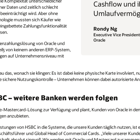
w und ihr
vermögen erhalten.“
g
ice President Anwendungsentwicklung,
nvolviert, nur Zahlen. Sie bieten einen
torisierte Anbieter, Zwecke, Datumsbereiche
n
 Oracle in den USA und Großbritannien
nutzen, ist ein wichtiger Schwerpunkt für uns“,
nserer Kunden sind auch Benutzer von Oracle
ard zusammenarbeiten, um unseren